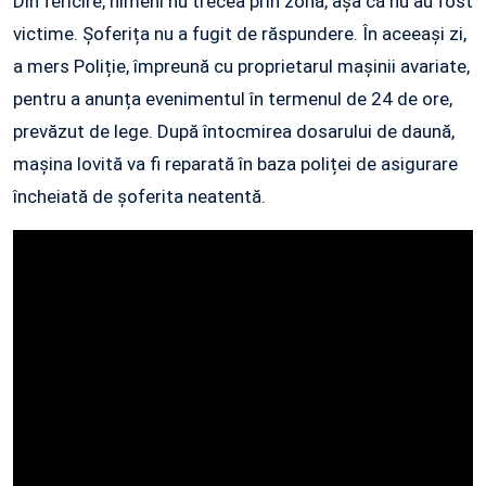
Din fericire, nimeni nu trecea prin zonă, așa că nu au fost
victime. Șoferița nu a fugit de răspundere. În aceeași zi,
a mers Poliție, împreună cu proprietarul mașinii avariate,
pentru a anunța evenimentul în termenul de 24 de ore,
prevăzut de lege. După întocmirea dosarului de daună,
mașina lovită va fi reparată în baza poliței de asigurare
încheiată de șoferita neatentă.