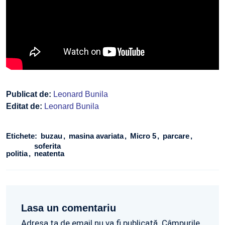
Publicat de:
Leonard Bunila
Editat de:
Leonard Bunila
Etichete:
buzau
masina avariata
Micro 5
parcare
soferita
politia
neatenta
Lasa un comentariu
Adresa ta de email nu va fi publicată. Câmpurile