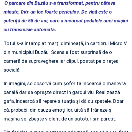
O parcare din Buzău s-a transformat, pentru câteva
minute, într-un loc foarte periculos. De vină este o
șoferiță de 58 de ani, care a încurcat pedalele unei mașini
cu transmisie automată.
Totul s-a întâmplat marți dimineață, în cartierul Micro V
din municipiul Buzău. Scena a fost surprinsă de o
cameră de supraveghere iar clipul, postat pe o rețea
socială.
În imagini, se observă cum șoferița încearcă o manevră
banală dar se oprește direct în gardul viu. Realizează
gafa, încearcă să repare situația și dă cu spatele. Doar
că, probabil din cauza emoțiilor, uită să frâneze și
mașina se izbește violent de un autoturism parcat.