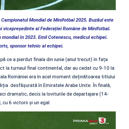
la Campionatul Mondial de Minifotbal 2025. Buzăul este
și vicepreședinte al Federației Române de Minifotbal.
n mondial în 2023. Emil Cotenescu, medicul echipei.
ts, sponsor tehnic al echipei.
ce a pierdut finala din iunie (anul trecut) în fața
ct la turneul final continental, dar au cedat cu 9-10 la
ionala României era în acel moment deținătoarea titlului
ția desfășurată în Emiratele Arabe Unite. În finală,
ci dramatic, decis la loviturile de departajare (14-
cu 6 victorii și un egal.