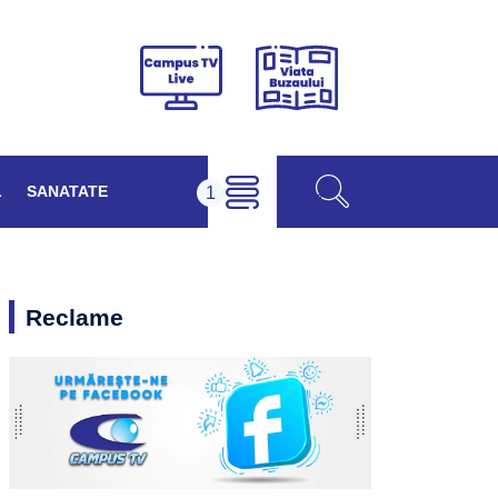
Viața
Campus
Buzăului
TV
Live
L
SANATATE
Reclame