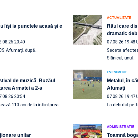
ACTUALITATE
ul își ia punctele acasă și e
Râul care dis
dramatic debi
8.08.26 20:40
07.08.26 19:48
e CS Afumați, după…
Seceta afectează
Slănicul, unul…
EVENIMENT
estival de muzică. Buzăul
Metalul, în că
nțarea Armatei a 2-a
Afumați
7.08.26 20:54
07.08.26 19:47
ează 110 ani de la înființarea
La debutul pe te
ADMINISTRATIE
ționare unitar
Toamnă boga