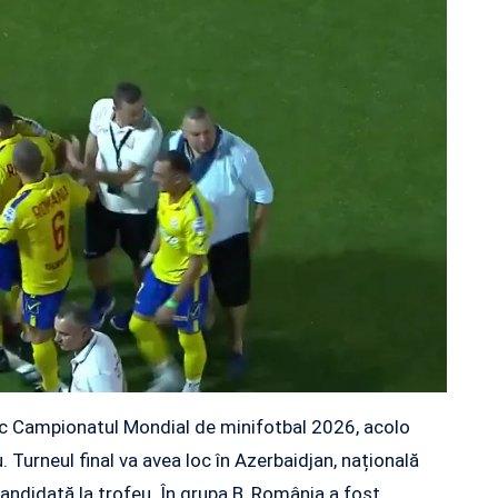
 loc Campionatul Mondial de minifotbal 2026, acolo
 Turneul final va avea loc în Azerbaidjan, națională
candidată la trofeu. În grupa B, România a fost