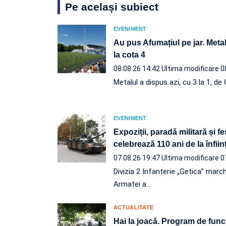
Pe același subiect
EVENIMENT
Au pus Afumațiul pe jar. Metal
la cota 4
08.08.26 14:42
Ultima modificare 0
Metalul a dispus azi, cu 3 la 1, d
EVENIMENT
Expoziții, paradă militară și f
celebrează 110 ani de la înfii
07.08.26 19:47
Ultima modificare 0
Divizia 2 Infanterie „Getica” march
Armatei a…
ACTUALITATE
Hai la joacă. Program de func