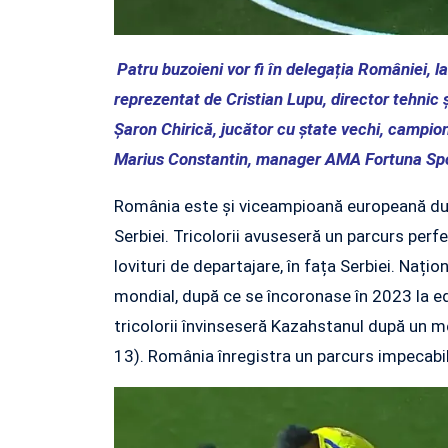
Patru buzoieni vor fi în delegația României, 
reprezentat de Cristian Lupu, director tehnic 
Șaron Chirică, jucător cu ștate vechi, campio
Marius Constantin, manager AMA Fortuna Spor
România este și viceampioană europeană după 
Serbiei. Tricolorii avuseseră un parcurs perfe
lovituri de departajare, în fața Serbiei. Naț
mondial, după ce se încoronase în 2023 la edi
tricolorii învinseseră Kazahstanul după un me
13). România înregistra un parcurs impecabil, 