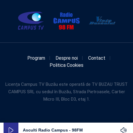
Program
Despre noi
Contact
Politica Cookies
Licența Campus TV Buzău este operată de TV BUZAU TRUST
CAMPUS SRL cu sediul în Buzău, Strada Pietroasele, Cartier
Micro III, Bloc D3, etaj 1.
Asculti Radio Campus - 98FM