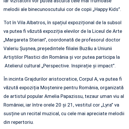
iar vizitatorii vor putea asculta cele mai frumoase
melodii ale binecunoscutului cor de copii „Happy Kids”.
Tot în Vila Albatros, în spațiul expozițional de la subsol
va putea fi văzută expoziția elevilor de la Liceul de Arte
„Margareta Sterian”, coordonată de profesorul doctor
Valeriu Șușnea, președintele filialei Buzău a Uniunii
Artiștilor Plastici din România și vor putea participa la
Atelierul cultural „Perspective. Inspirație și impact”.
În incinta Grajdurilor aristocratice, Corpul A, va putea fi
văzută expoziția Moștenire pentru România, organizată
de artistul popular Amelia Papazissu, tezaur uman viu al
României, iar între orele 20 și 21, vestitul cor „Lyra” va
susține un recital muzical, cu cele mai apreciate melodii
din repertoriu.