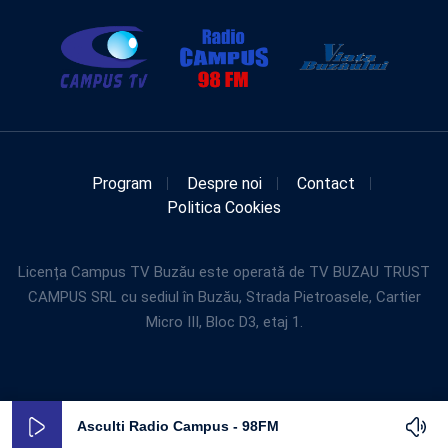
Program
Despre noi
Contact
Politica Cookies
Licența Campus TV Buzău este operată de TV BUZAU TRUST
CAMPUS SRL cu sediul în Buzău, Strada Pietroasele, Cartier
Micro III, Bloc D3, etaj 1.
Asculti Radio Campus - 98FM