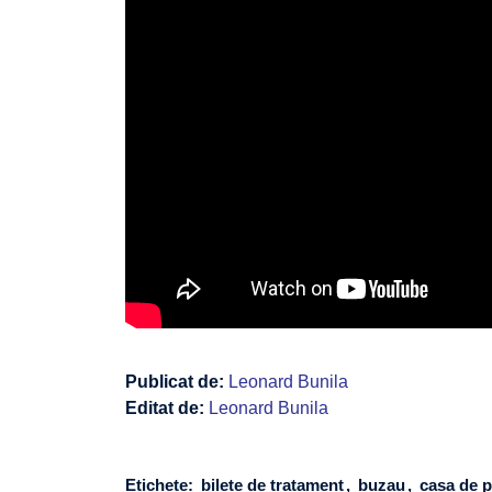
Publicat de:
Leonard Bunila
Editat de:
Leonard Bunila
Etichete:
bilete de tratament
buzau
casa de 