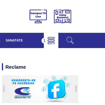
Viața
Campus
Buzăului
TV
Live
L
SANATATE
Reclame