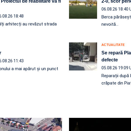
roiectul de reabilitare va fi
2-0, scor per
06.08.26 18:40
6.08.26 18:48
Berca părăseșt
lți arhitecți au revăzut strada
nevoită…
ACTUALITATE
r
Se repară Plat
defecte
6.08.26 11:43
05.08.26 19:09
onului a mai apărut și un punct
Reparații după 
crăpate din Pia