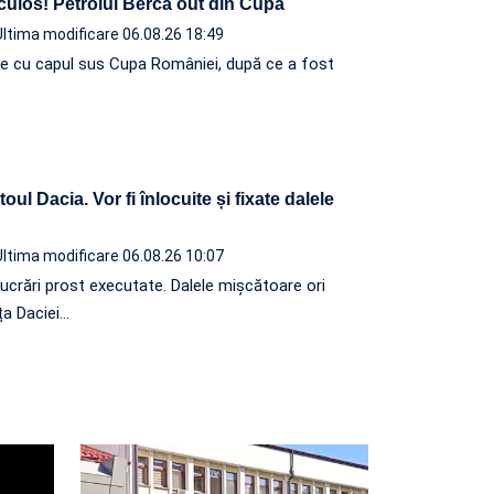
iculos! Petrolul Berca out din Cupă
Ultima modificare 06.08.26 18:49
e cu capul sus Cupa României, după ce a fost
oul Dacia. Vor fi înlocuite și fixate dalele
Ultima modificare 06.08.26 10:07
lucrări prost executate. Dalele mișcătoare ori
ța Daciei…