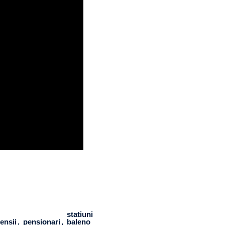
statiuni
pensii
pensionari
baleno