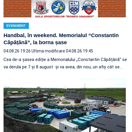
EVENIMENT
Handbal, în weekend. Memorialul “Constantin
Căpățână”, la borna șase
04.08.26 19:26
Ultima modificare 04.08.26 19:45
Cea de-a șasea ediție a Memorialului „Constantin Căpățână” se
va derula pe 7 și 8 august și va avea, din nou, un afiș cât se…