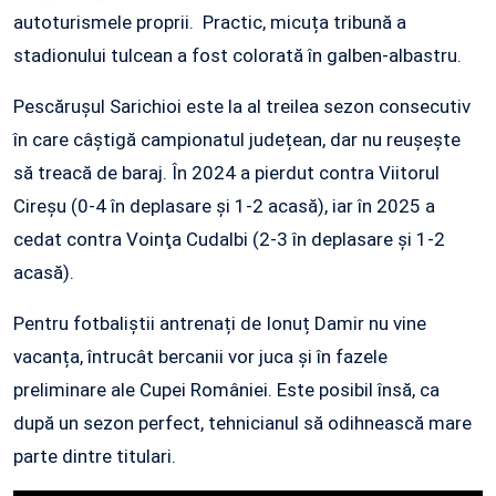
autoturismele proprii. Practic, micuța tribună a
stadionului tulcean a fost colorată în galben-albastru.
Pescăruşul Sarichioi este la al treilea sezon consecutiv
în care câștigă campionatul județean, dar nu reușește
să treacă de baraj. În 2024 a pierdut contra Viitorul
Cireșu (0-4 în deplasare și 1-2 acasă), iar în 2025 a
cedat contra Voinţa Cudalbi (2-3 în deplasare și 1-2
acasă).
Pentru fotbaliștii antrenați de Ionuț Damir nu vine
vacanța, întrucât bercanii vor juca și în fazele
preliminare ale Cupei României. Este posibil însă, ca
după un sezon perfect, tehnicianul să odihnească mare
parte dintre titulari.