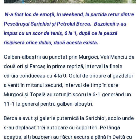
N-a fost loc de emoții, în weekend, la partida retur dintre
Pescărușul Sarichioi și Petrolul Berca. Buzoienii s-au
impus cu un scor de tenis, 6 la 1, după ce la pauză
risipiseră orice dubiu, dacă acesta exista.
Galben-albaștrii au punctat prin Murgoci, Vali Manciu de
două ori și Farcaș în prima repriză, interval la finele
căruia conduceau cu 4 la 0. Golul de onoare al gazdelor
a venit în mitanul secund, interval de timp în care
Murgoci și Topală au rotunjit scoru la 6-1 generând un
11-1 la general pentru galben-albaștri.
Berca a avut și galerie puternică la Sarichioi, acolo unde
s-au deplasat trei autocare cu suporteri. Pe lângă
aceștia, alți buzoieni au făcur excursia până în Deltă cu