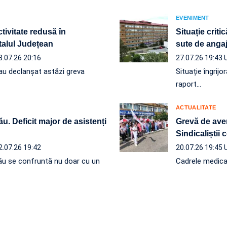
EVENIMENT
tivitate redusă în
Situație crit
italul Județean
sute de anga
8.07.26 20:16
27.07.26 19:43
s au declanșat astăzi greva
Situație îngrijo
raport…
ACTUALITATE
u. Deficit major de asistenți
Grevă de aver
Sindicaliștii 
2.07.26 19:42
20.07.26 19:45
ău se confruntă nu doar cu un
Cadrele medical