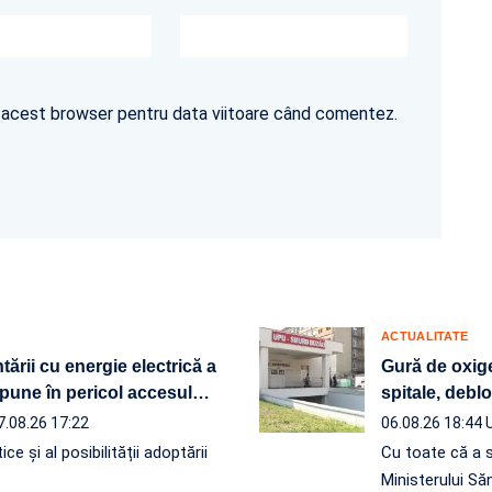
în acest browser pentru data viitoare când comentez.
ACTUALITATE
ării cu energie electrică a
Gură de oxige
pune în pericol accesul
…
spitale, debl
7.08.26 17:22
06.08.26 18:44
ce și al posibilității adoptării
Cu toate că a 
Ministerului Să