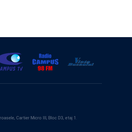
e, Cartier Micro III, Bloc D3, etaj 1.