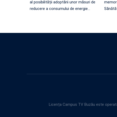
al posibilității adoptării unor măsuri de
memora
reducere a consumului de energie
…
Sănătăț
Licența Campus TV Buzău este operată 