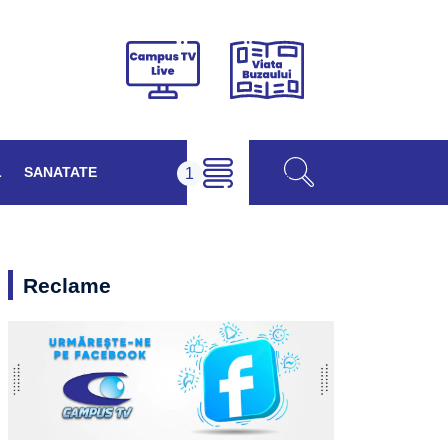
Viața
Campus
Buzăului
TV
Live
L
SANATATE
Reclame