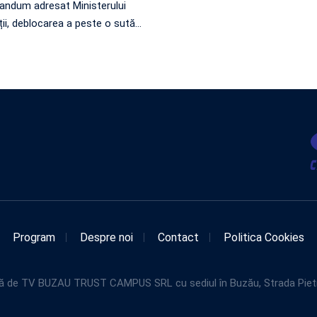
ndum adresat Ministerului
ii, deblocarea a peste o sută
…
Program
Despre noi
Contact
Politica Cookies
de TV BUZAU TRUST CAMPUS SRL cu sediul în Buzău, Strada Pietroasel