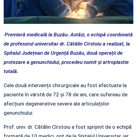
Premieră medicală la Buzău. Astăzi, o echipă coordonată
de profesorul universitar dr. Cătălin Cîrstoiu a realizat, la
Spitalul Județean de Urgență Buzău, două operații de
protezare a genunchiului, procedeu numit și artroplastie
totală.
Cele două intervenții chirurgicale au fost efectuate la
paciente în vârstă de 72 și 78 de ani, care sufereau de
afecțiuni degenerative severe ale articulațiilor
genunchiului.
Prof. univ. dr. Cătălin Cîrstoiu a fost sprijinit de o echipă
formată de 10 medici, opt de la Spitalul Universitar, iar