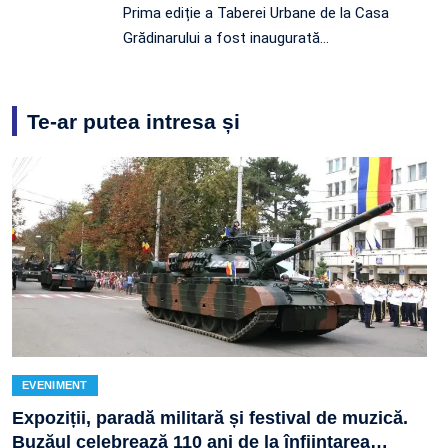
Prima ediție a Taberei Urbane de la Casa
Grădinarului a fost inaugurată…
Te-ar putea intresa și
EVENIMENT
Expoziții, paradă militară și festival de muzică.
Buzăul celebrează 110 ani de la înființarea
…