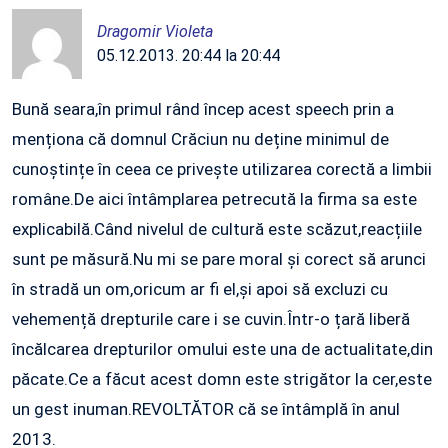
Dragomir Violeta
05.12.2013. 20:44 la 20:44
Bună seara,în primul rând încep acest speech prin a
menționa că domnul Crăciun nu deține minimul de
cunoștințe în ceea ce privește utilizarea corectă a limbii
române.De aici întâmplarea petrecută la firma sa este
explicabilă.Când nivelul de cultură este scăzut,reacțiile
sunt pe măsură.Nu mi se pare moral și corect să arunci
în stradă un om,oricum ar fi el,și apoi să excluzi cu
vehemență drepturile care i se cuvin.Într-o țară liberă
încălcarea drepturilor omului este una de actualitate,din
păcate.Ce a făcut acest domn este strigător la cer,este
un gest inuman.REVOLTĂTOR că se întâmplă în anul
2013.