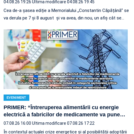
04.08.26 19:26
Ultima modificare 04.08.26 19:45
Cea de-a șasea ediție a Memorialului „Constantin Căpățână” se
va derula pe 7 și 8 august și va avea, din nou, un afiș cât se…
EVENIMENT
PRIMER: “Întreruperea alimentării cu energie
electrică a fabricilor de medicamente va pune
…
07.08.26 16:00
Ultima modificare 07.08.26 17:22
În contextul actualei crize energetice și al posibilității adoptării