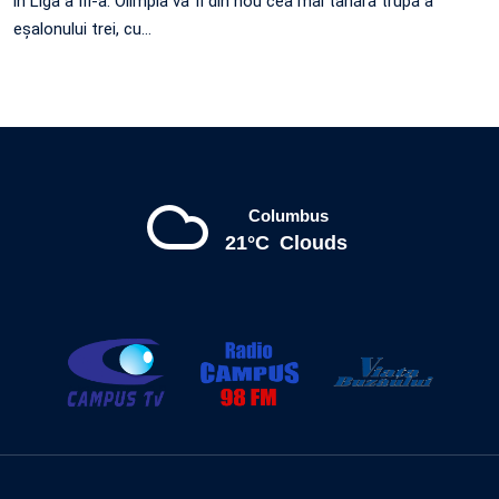
în Liga a III-a. Olimpia va fi din nou cea mai tânără trupă a
eșalonului trei, cu…
Columbus
21°C
Clouds