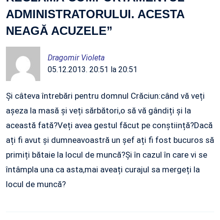
ADMINISTRATORULUI. ACESTA
NEAGĂ ACUZELE
”
Dragomir Violeta
05.12.2013. 20:51 la 20:51
Și câteva întrebări pentru domnul Crăciun:când vă veți
așeza la masă și veți sărbători,o să vă gândiți și la
această fată?Veți avea gestul făcut pe conștiință?Dacă
ați fi avut și dumneavoastră un șef ați fi fost bucuros să
primiți bătaie la locul de muncă?Și în cazul în care vi se
întâmpla una ca asta,mai aveați curajul sa mergeți la
locul de muncă?