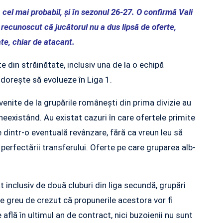
 cel mai probabil, şi în sezonul 26-27. O confirmă Vali
 recunoscut că jucătorul nu a dus lipsă de oferte,
ate, chiar de atacant.
e din străinătate, inclusiv una de la o echipă
doreşte să evolueze în Liga 1.
venite de la grupările româneşti din prima divizie au
neexistând. Au existat cazuri în care ofertele primite
dintr-o eventuală revânzare, fără ca vreun leu să
 perfectării transferului. Oferte pe care gruparea alb-
inclusiv de două cluburi din liga secundă, grupări
 greu de crezut că propunerile acestora vor fi
află în ultimul an de contract, nici buzoienii nu sunt