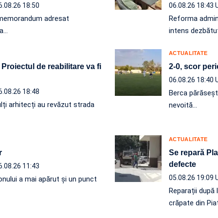
6.08.26 18:50
06.08.26 18:43
un memorandum adresat
Reforma administ
 a…
intens dezbătut
ACTUALITATE
roiectul de reabilitare va fi
2-0, scor per
06.08.26 18:40
6.08.26 18:48
Berca părăseșt
lți arhitecți au revăzut strada
nevoită…
ACTUALITATE
r
Se repară Plat
defecte
6.08.26 11:43
05.08.26 19:09
onului a mai apărut și un punct
Reparații după 
crăpate din Pia