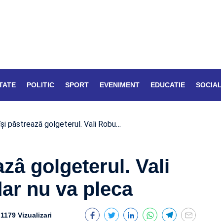
TATE
POLITIC
SPORT
EVENIMENT
EDUCATIE
SOCIA
îşi păstreazâ golgeterul. Vali Robu…
azâ golgeterul. Vali
dar nu va pleca
1179 Vizualizari