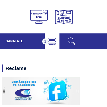
Viața
Campus
Buzăului
TV
Live
L
SANATATE
Reclame