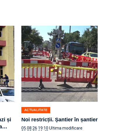
ACTUALITATE
zi și
Noi restricții. Șantier în șantier
a
…
05.08.26 19:10
Ultima modificare