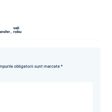
vali
ansfer
robu
mpurile obligatorii sunt marcate *