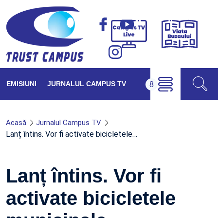
Viața
Campus
Buzăul
TV
Live
EMISIUNI
JURNALUL CAMPUS TV
Acasă
Jurnalul Campus TV
Lanț întins. Vor fi activate bicicletele…
Lanț întins. Vor fi
activate bicicletele