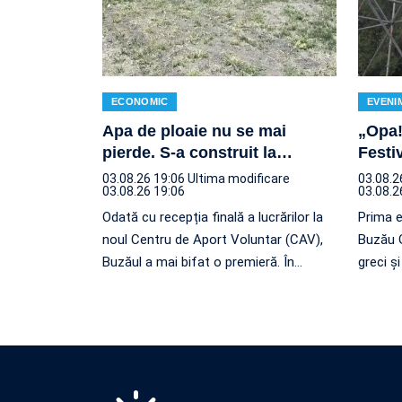
ECONOMIC
EVENI
Apa de ploaie nu se mai
„Opa!
pierde. S-a construit la
…
Festi
03.08.26 19:06
Ultima modificare
03.08.2
03.08.26 19:06
03.08.2
Odată cu recepția finală a lucrărilor la
Prima e
noul Centru de Aport Voluntar (CAV),
Buzău G
Buzăul a mai bifat o premieră. În
…
greci ș