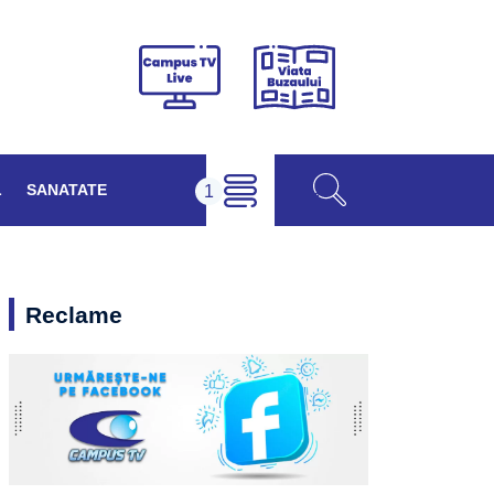
Viața
Campus
Buzăului
TV
Live
L
SANATATE
Reclame