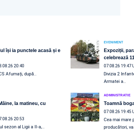
EVENIMENT
ul își ia punctele acasă și e
Expoziții, par
celebrează 110
8.08.26 20:40
07.08.26 19:47
e CS Afumați, după…
Divizia 2 Infan
Armatei a…
ADMINISTRATIE
 Mâine, la matineu, cu
Toamnă boga
07.08.26 19:45
7.08.26 20:53
Cea mai mare p
l sezon al Ligii a II-a,…
producători, v