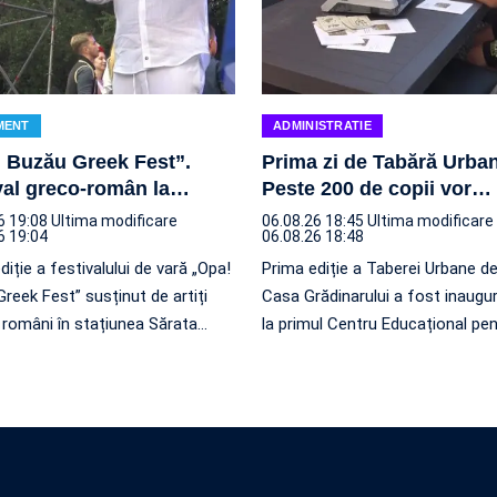
MENT
ADMINISTRATIE
 Buzău Greek Fest”.
Prima zi de Tabără Urba
val greco-român la
…
Peste 200 de copii vor
…
6 19:08
Ultima modificare
06.08.26 18:45
Ultima modificare
6 19:04
06.08.26 18:48
diție a festivalului de vară „Opa!
Prima ediție a Taberei Urbane de
reek Fest” susținut de artiți
Casa Grădinarului a fost inaugur
i români în stațiunea Sărata
…
la primul Centru Educațional pe