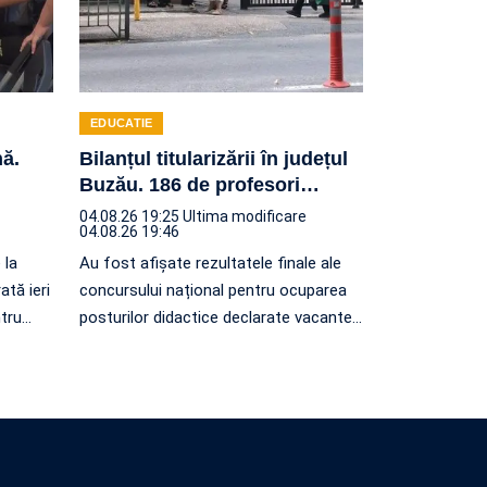
EDUCATIE
nă.
Bilanțul titularizării în județul
Buzău. 186 de profesori
…
04.08.26 19:25
Ultima modificare
04.08.26 19:46
 la
Au fost afișate rezultatele finale ale
ată ieri
concursului național pentru ocuparea
ntru
…
posturilor didactice declarate vacante
…