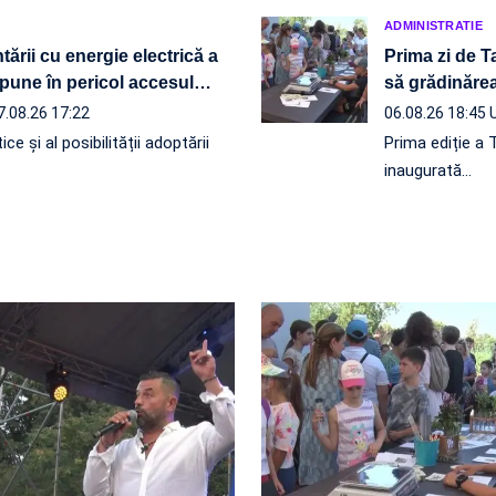
ADMINISTRATIE
ării cu energie electrică a
Prima zi de T
pune în pericol accesul
…
să grădinăr
7.08.26 17:22
06.08.26 18:45
ce și al posibilității adoptării
Prima ediție a 
inaugurată…