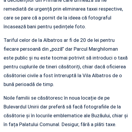
a decidenților din Primărie care urmează să fie
remediată de urgență prin eliminarea taxei respective,
care se pare că a pornit de la ideea că fotograful
încasează bani pentru ședințele foto.
Tariful celor de la Albatros ar fi de 20 de lei pentru
fiecare persoană din „poză” dar Parcul Marghiloman
este public și nu este tocmai potrivit să introduci o taxă
pentru cuplurile de tineri căsătoriți, chiar dacă oficierea
căsătoriei civile a fost întreruptă la Vila Albatros de o
bună perioadă de timp.
Noile familii se căsătoresc în noua locație de pe
Bulevardul Unirii dar preferă să facă fotografiile de la
căsătorie și în locurile emblematice ale Buzăului, chiar și
în fața Palatului Comunal. Desigur, fără a plăti taxe.