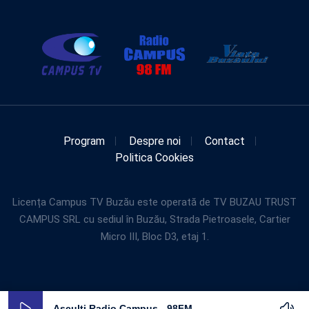
Program
Despre noi
Contact
Politica Cookies
Licența Campus TV Buzău este operată de TV BUZAU TRUST
CAMPUS SRL cu sediul în Buzău, Strada Pietroasele, Cartier
Micro III, Bloc D3, etaj 1.
Asculti Radio Campus - 98FM