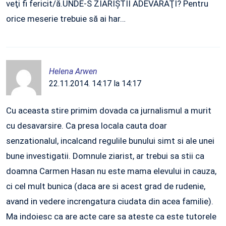
veţi fi fericit/ă.UNDE-S ZIARIŞTII ADEVĂRAŢI? Pentru
orice meserie trebuie să ai har…
Helena Arwen
22.11.2014. 14:17 la 14:17
Cu aceasta stire primim dovada ca jurnalismul a murit
cu desavarsire. Ca presa locala cauta doar
senzationalul, incalcand regulile bunului simt si ale unei
bune investigatii. Domnule ziarist, ar trebui sa stii ca
doamna Carmen Hasan nu este mama elevului in cauza,
ci cel mult bunica (daca are si acest grad de rudenie,
avand in vedere increngatura ciudata din acea familie).
Ma indoiesc ca are acte care sa ateste ca este tutorele