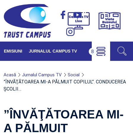
Viața
Campus
Buzăul
TV
Live
EMISIUNI
JURNALUL CAMPUS TV
Acasă
Jurnalul Campus TV
Social
”ÎNVĂŢĂTOAREA MI-A PĂLMUIT COPILUL”. CONDUCEREA
ŞCOLII…
”ÎNVĂŢĂTOAREA MI-
A PĂLMUIT