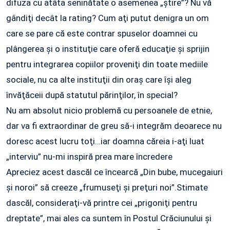
difuza cu atâta seninătate o asemenea „ştire”? Nu vă
gândiţi decât la rating? Cum aţi putut denigra un om
care se pare că este contrar spuselor doamnei cu
plângerea şi o instituţie care oferă educaţie şi sprijin
pentru integrarea copiilor proveniţi din toate mediile
sociale, nu ca alte instituţii din oraş care îşi aleg
învăţăceii după statutul părinţilor, în special?
Nu am absolut nicio problemă cu persoanele de etnie,
dar va fi extraordinar de greu să-i integrăm deoarece nu
doresc acest lucru toţi…iar doamna căreia i-aţi luat
„interviu” nu-mi inspiră prea mare încredere
Apreciez acest dascăl ce încearcă „Din bube, mucegaiuri
şi noroi” să creeze „frumuseţi şi preţuri noi”.Stimate
dascăl, consideraţi-vă printre cei „prigoniţi pentru
dreptate”, mai ales ca suntem în Postul Crăciunului şi