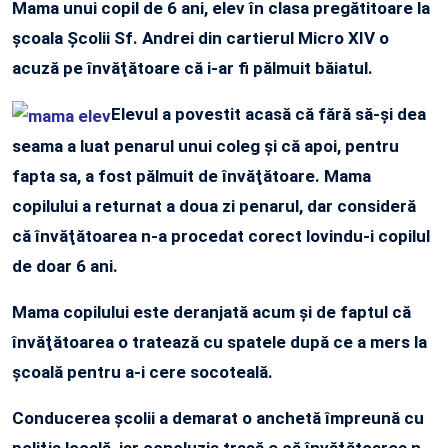
Mama unui copil de 6 ani, elev în clasa pregătitoare la
şcoala Şcolii Sf. Andrei din cartierul Micro XIV o
acuză pe învăţătoare că i-ar fi pălmuit băiatul.
Elevul a povestit acasă că fără să-şi dea
seama a luat penarul unui coleg şi că apoi, pentru
fapta sa, a fost pălmuit de învăţătoare. Mama
copilului a returnat a doua zi penarul, dar consideră
că învăţătoarea n-a procedat corect lovindu-i copilul
de doar 6 ani.
Mama copilului este deranjată acum şi de faptul că
învăţătoarea o tratează cu spatele după ce a mers la
şcoală pentru a-i cere socoteală.
Conducerea şcolii a demarat o anchetă împreună cu
poliţia locală, iar concluzia trasă e că învăţătoarea n-