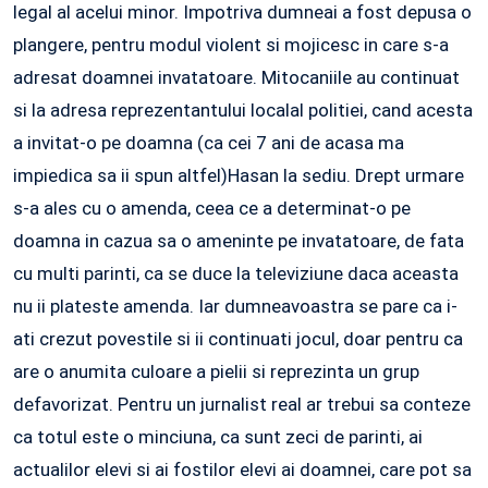
legal al acelui minor. Impotriva dumneai a fost depusa o
plangere, pentru modul violent si mojicesc in care s-a
adresat doamnei invatatoare. Mitocaniile au continuat
si la adresa reprezentantului localal politiei, cand acesta
a invitat-o pe doamna (ca cei 7 ani de acasa ma
impiedica sa ii spun altfel)Hasan la sediu. Drept urmare
s-a ales cu o amenda, ceea ce a determinat-o pe
doamna in cazua sa o ameninte pe invatatoare, de fata
cu multi parinti, ca se duce la televiziune daca aceasta
nu ii plateste amenda. Iar dumneavoastra se pare ca i-
ati crezut povestile si ii continuati jocul, doar pentru ca
are o anumita culoare a pielii si reprezinta un grup
defavorizat. Pentru un jurnalist real ar trebui sa conteze
ca totul este o minciuna, ca sunt zeci de parinti, ai
actualilor elevi si ai fostilor elevi ai doamnei, care pot sa