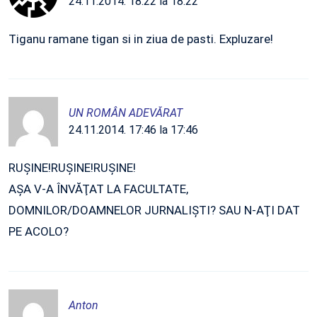
24.11.2014. 18:22 la 18:22
Tiganu ramane tigan si in ziua de pasti. Expluzare!
UN ROMÂN ADEVĂRAT
24.11.2014. 17:46 la 17:46
RUŞINE!RUŞINE!RUŞINE!
AŞA V-A ÎNVĂŢAT LA FACULTATE,
DOMNILOR/DOAMNELOR JURNALIŞTI? SAU N-AŢI DAT
PE ACOLO?
Anton