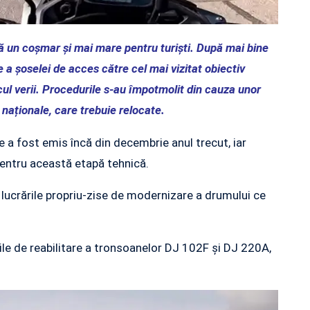
ă un coșmar și mai mare pentru turiști. După mai bine
re a șoselei de acces către cel mai vizitat obiectiv
ocul verii. Procedurile s-au împotmolit din cauza unor
naționale, care trebuie relocate.
 a fost emis încă din decembrie anul trecut, iar
pentru această etapă tehnică.
e lucrările propriu-zise de modernizare a drumului ce
rile de reabilitare a tronsoanelor DJ 102F și DJ 220A,