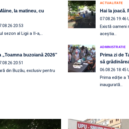
ACTUALITATE
 Mâine, la matineu, cu
Hai la joacă.
07.08.26 19:46
7.08.26 20:53
Există oameni r
l sezon al Ligii a II-a,…
aceștia…
ADMINISTRATIE
a „Toamna buzoiană 2026”
Prima zi de T
să grădinăr
7.08.26 20:51
06.08.26 18:45
ră din Buzău, exclusiv pentru
Prima ediție a 
inaugurată…