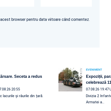
în acest browser pentru data viitoare când comentez.
EVENIMENT
vărsare. Seceta a redus
Expoziții, par
celebrează 110
7.08.26 20:55
07.08.26 19:47
acurile și râurile din țară.
Divizia 2 Infan
Armatei a…