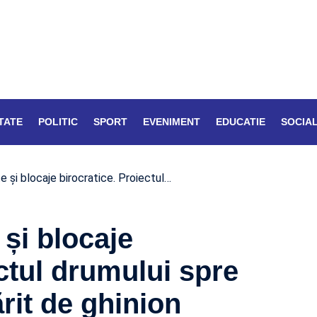
TATE
POLITIC
SPORT
EVENIMENT
EDUCATIE
SOCIA
te și blocaje birocratice. Proiectul…
 și blocaje
ectul drumului spre
rit de ghinion