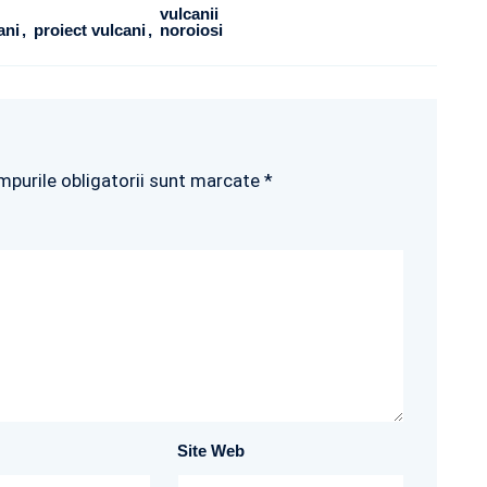
vulcanii
ani
proiect vulcani
noroiosi
mpurile obligatorii sunt marcate *
Site Web