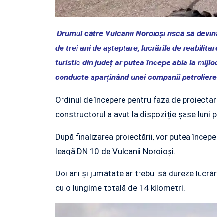
Drumul către Vulcanii Noroioși riscă să devin
de trei ani de așteptare, lucrările de reabilita
turistic din județ ar putea începe abia la mijl
conducte aparținând unei companii petroliere 
Ordinul de începere pentru faza de proiectare
constructorul a avut la dispoziție șase luni 
După finalizarea proiectării, vor putea încep
leagă DN 10 de Vulcanii Noroioși.
Doi ani și jumătate ar trebui să dureze lucră
cu o lungime totală de 14 kilometri.