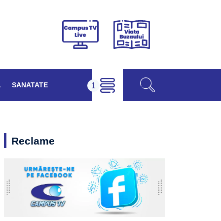
Viața
Campus
Buzăului
TV
Live
L
SANATATE
Reclame