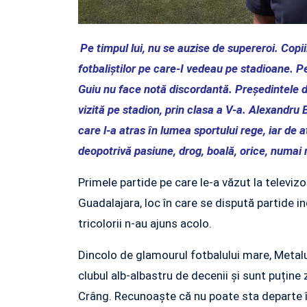
Pe timpul lui, nu se auzise de supereroi. Copiii
fotbaliștilor pe care-I vedeau pe stadioane. 
Guiu nu face notă discordantă. Președintele d
vizită pe stadion, prin clasa a V-a. Alexandru
care l-a atras în lumea sportului rege, iar de at
deopotrivă pasiune, drog, boală, orice, numai 
Primele partide pe care le-a văzut la televizo
Guadalajara, loc în care se dispută partide in
tricolorii n-au ajuns acolo.
Dincolo de glamourul fotbalului mare, Metalu
clubul alb-albastru de decenii și sunt puține 
Crâng. Recunoaște că nu poate sta departe în