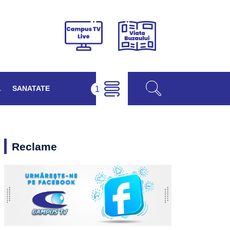
Viața
Campus
Buzăului
TV
Live
L
SANATATE
Reclame