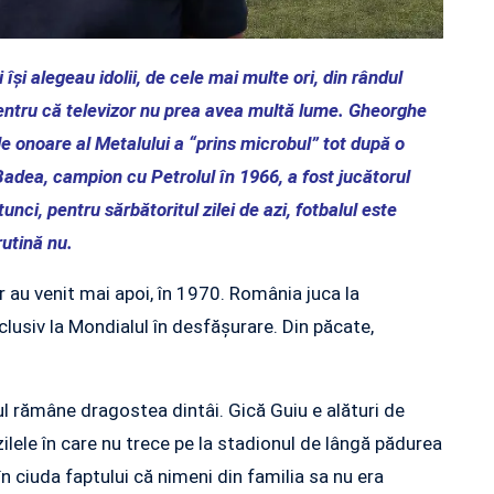
 își alegeau idolii, de cele mai multe ori, din rândul
Pentru că televizor nu prea avea multă lume. Gheorghe
e onoare al Metalului a “prins microbul” tot după o
 Badea, campion cu Petrolul în 1966, a fost jucătorul
unci, pentru sărbătoritul zilei de azi, fotbalul este
rutină nu.
r au venit mai apoi, în 1970. România juca la
clusiv la Mondialul în desfășurare. Din păcate,
l rămâne dragostea dintâi. Gică Guiu e alături de
zilele în care nu trece pe la stadionul de lângă pădurea
 ciuda faptului că nimeni din familia sa nu era