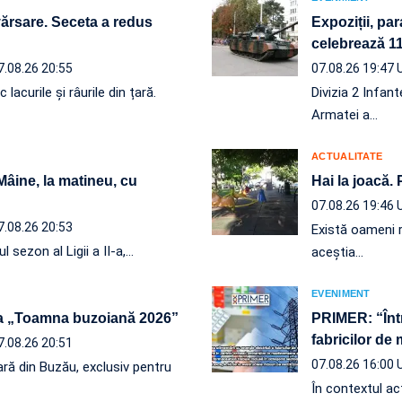
vărsare. Seceta a redus
Expoziții, par
celebrează 110
7.08.26 20:55
07.08.26 19:47
acurile și râurile din țară.
Divizia 2 Infan
Armatei a…
ACTUALITATE
 Mâine, la matineu, cu
Hai la joacă.
07.08.26 19:46
7.08.26 20:53
Există oameni r
l sezon al Ligii a II-a,…
aceștia…
EVENIMENT
a „Toamna buzoiană 2026”
PRIMER: “Într
fabricilor de
7.08.26 20:51
07.08.26 16:00
ră din Buzău, exclusiv pentru
În contextul act