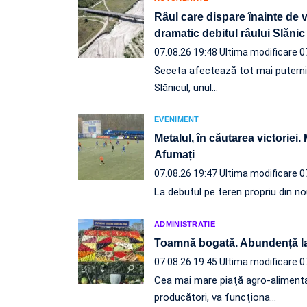
Râul care dispare înainte de 
dramatic debitul râului Slănic
07.08.26 19:48
Ultima modificare 0
Seceta afectează tot mai puternic l
Slănicul, unul…
EVENIMENT
Metalul, în căutarea victoriei.
Afumați
07.08.26 19:47
Ultima modificare 0
La debutul pe teren propriu din nou
ADMINISTRATIE
Toamnă bogată. Abundență l
07.08.26 19:45
Ultima modificare 0
Cea mai mare piaţă agro-alimenta
producători, va funcţiona…