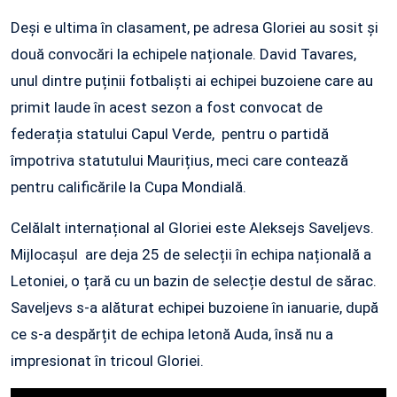
Deși e ultima în clasament, pe adresa Gloriei au sosit și
două convocări la echipele naționale. David Tavares,
unul dintre puținii fotbaliști ai echipei buzoiene care au
primit laude în acest sezon a fost convocat de
federația statului Capul Verde, pentru o partidă
împotriva statutului Maurițius, meci care contează
pentru calificările la Cupa Mondială.
Celălalt internațional al Gloriei este Aleksejs Saveljevs.
Mijlocașul are deja 25 de selecții în echipa națională a
Letoniei, o țară cu un bazin de selecție destul de sărac.
Saveljevs s-a alăturat echipei buzoiene în ianuarie, după
ce s-a despărțit de echipa letonă Auda, însă nu a
impresionat în tricoul Gloriei.