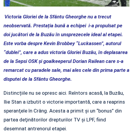
Victoria Gloriei de la Sfântu Gheorghe nu a trecut
neobservată. Prestația bună a echipei i-a propulsat pe
doi jucători de la Buzău în unsprezecele ideal al etapei.
Este vorba despre Kevin Brobbey “Luckassen”, autorul
“dublei”, care a adus victoria Gloriei Buzău, în deplasarea
de la Sepsi OSK şi goalkeeperul Dorian Railean care s-a
remarcat cu paradele sale, mai ales cele din prima parte a
disputei de la Sfântu Gheorghe.
Distincțiile nu se opresc aici. Reîntors acasă, la Buzău,
Ilie Stan a izbutit o victorie importantă, care a reaprins
speranţele în Crâng. Acesta a primit şi un “bonus” din
partea deţinătorilor drepturilor TV şi LPF, fiind
desemnat antrenorul etapei.