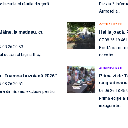
acurile și râurile din țară.
Divizia 2 Infan
Armatei a…
ACTUALITATE
 Mâine, la matineu, cu
Hai la joacă.
07.08.26 19:46
7.08.26 20:53
Există oameni r
l sezon al Ligii a II-a,…
aceștia…
ADMINISTRATIE
a „Toamna buzoiană 2026”
Prima zi de T
să grădinăr
7.08.26 20:51
06.08.26 18:45
ră din Buzău, exclusiv pentru
Prima ediție a 
inaugurată…