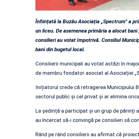
Înființată la Buzău Asociația „Spectrum” a pri
un liceu. De asemenea primăria a alocat bani p
consilieri au votat împotrivă. Consiliul Munici
bani din bugetul local.
Consilierii municipali au votat astăzi în maj
de membru fondator asociat al Asociației „
Inițiatorul crede că retragerea Municipiului B
sectorul public și cel privat și ar elimina orice
La ședință a participat și un grup de părinți 
au încercat să-i convingă pe consilieri să cont
Rând pe rând consilierii au afirmat că proiec