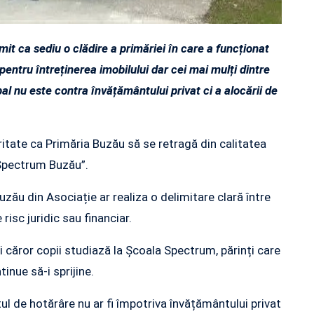
mit ca sediu o clădire a primăriei în care a funcționat
entru întreținerea imobilului dar cei mai mulți dintre
pal nu este contra învățământului privat ci a alocării de
oritate ca Primăria Buzău să se retragă din calitatea
Spectrum Buzău”.
uzău din Asociație ar realiza o delimitare clară între
 risc juridic sau financiar.
ai căror copii studiază la Școala Spectrum, părinți care
inue să-i sprijine.
tul de hotărâre nu ar fi împotriva învățământului privat