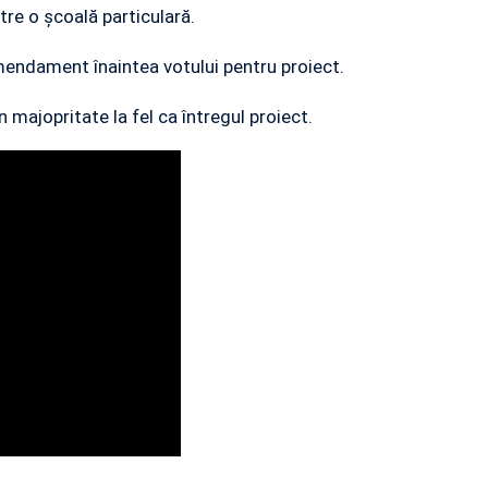
ătre o școală particulară.
endament înaintea votului pentru proiect.
majopritate la fel ca întregul proiect.