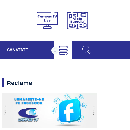
Viața
Campus
Buzăului
TV
Live
L
SANATATE
Reclame