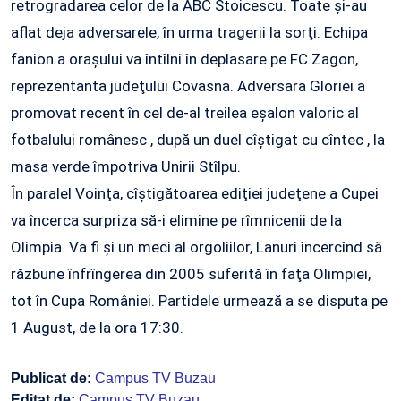
retrogradarea celor de la ABC Stoicescu. Toate şi-au
aflat deja adversarele, în urma tragerii la sorţi. Echipa
fanion a oraşului va întîlni în deplasare pe FC Zagon,
reprezentanta judeţului Covasna. Adversara Gloriei a
promovat recent în cel de-al treilea eşalon valoric al
fotbalului românesc , după un duel cîştigat cu cîntec , la
masa verde împotriva Unirii Stîlpu.
În paralel Voinţa, cîştigătoarea ediţiei judeţene a Cupei
va încerca surpriza să-i elimine pe rîmnicenii de la
Olimpia. Va fi şi un meci al orgoliilor, Lanuri încercînd să
răzbune înfrîngerea din 2005 suferită în faţa Olimpiei,
tot în Cupa României. Partidele urmează a se disputa pe
1 August, de la ora 17:30.
Publicat de:
Campus TV Buzau
Editat de:
Campus TV Buzau