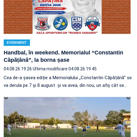
EVENIMENT
Handbal, în weekend. Memorialul “Constantin
Căpățână”, la borna șase
04.08.26 19:26
Ultima modificare 04.08.26 19:45
Cea de-a șasea ediție a Memorialului „Constantin Căpățână” se
va derula pe 7 și 8 august și va avea, din nou, un afiș cât se…