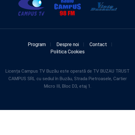
Program
Despre noi
Contact
Politica Cookies
Licența Campus TV Buzău este operată de TV BUZAU TRUST
CAMPUS SRL cu sediul în Buzău, Strada Pietroasele, Cartier
Micro III, Bloc D3, etaj 1.