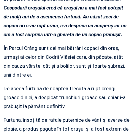
Gospodarii orașului cred că orașul nu a mai fost potopit
de mulți ani de o asemenea furtună. Au căzut zeci de
copaci ori s-au rupt crăci, s-a desprins un acoperiș iar un
om a fost surprins într-o gheretă de un copac prăbușit.
În Parcul Crâng sunt cei mai bătrâni copaci din oraș,
urmași ai celor din Codrii Vlăsiei care, din păcate, atât
din cauza vârstei cât și a bolilor, sunt și foarte șubrezi,
unii dintre ei.
De aceea furtuna de noaptea trecută a rupt crengi
groase din ei, a despicat trunchiuri groase sau chiar i-a
prăbușit la pământ definitiv.
Furtuna, însoțită de rafale puternice de vânt și averse de
ploaie, a produs pagube în tot orașul și a fost extrem de