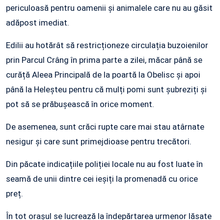
periculoasă pentru oamenii și animalele care nu au găsit
adăpost imediat.
Edilii au hotărât să restricționeze circulația buzoienilor
prin Parcul Crâng în prima parte a zilei, măcar până se
curăță Aleea Principală de la poartă la Obelisc și apoi
până la Heleșteu pentru că mulți pomi sunt șubreziți și
pot să se prăbușească în orice moment.
De asemenea, sunt crăci rupte care mai stau atârnate
nesigur și care sunt primejdioase pentru trecători.
Din păcate indicațiile poliției locale nu au fost luate în
seamă de unii dintre cei ieșiți la promenadă cu orice
preț.
În tot orașul se lucrează la îndepărtarea urmenor lăsate