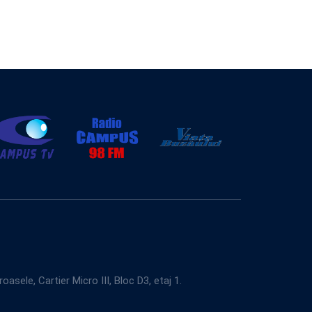
e, Cartier Micro III, Bloc D3, etaj 1.