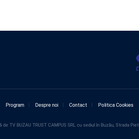
Program
Despre noi
Contact
Politica Cookies
de TV BUZAU TRUST CAMPUS SRL cu sediul în Buzău, Strada Pietroasel