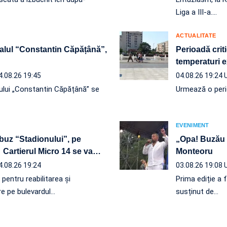
Liga a III-a.…
ACTUALITATE
alul “Constantin Căpățână”,
Perioadă crit
temperaturi e
4.08.26 19:45
04.08.26 19:24
ului „Constantin Căpățână” se
Urmează o perio
EVENIMENT
obuz “Stadionului”, pe
„Opa! Buzău 
 Cartierul Micro 14 se va
…
Monteoru
4.08.26 19:24
03.08.26 19:08
r pentru reabilitarea și
Prima ediție a 
re pe bulevardul…
susținut de…