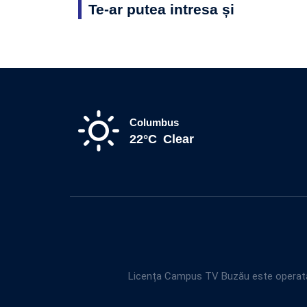
Te-ar putea intresa și
Columbus
22°C
Clear
Licența Campus TV Buzău este operată 