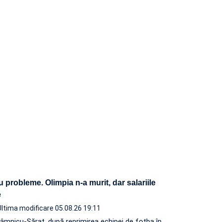
u probleme. Olimpia n-a murit, dar salariile
ite
Ultima modificare 05.08.26 19:11
âmnicu-Sărat, după reprimirea echipei de fotba în