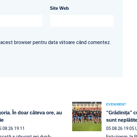
Site Web
în acest browser pentru data viitoare când comentez.
EVENIMENT
ria. În doar câteva ore, au
“Grădinița” c
ie
sunt neplăt
5.08.26 19:11
05.08.26 19:05
scată a izbucnit ieri după-
Entuziasm, la R