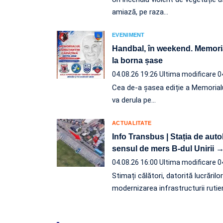
amiază, pe raza…
EVENIMENT
Handbal, în weekend. Memori
la borna șase
04.08.26 19:26
Ultima modificare 0
Cea de-a șasea ediție a Memorial
va derula pe…
ACTUALITATE
Info Transbus | Stația de aut
sensul de mers B-dul Unirii →
04.08.26 16:00
Ultima modificare 0
Stimați călători, datorită lucrărilo
modernizarea infrastructurii rutie