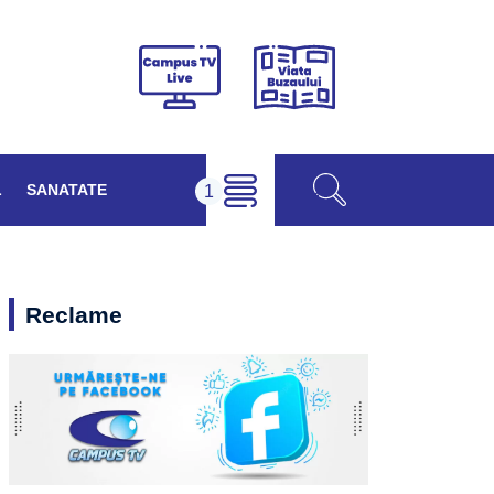
Viața
Campus
Buzăului
TV
Live
L
SANATATE
Reclame