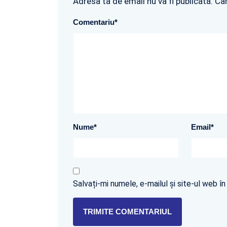
Adresa ta de email nu va fi publicată. Câ
Comentariu
*
Nume
*
Email
*
Salvați-mi numele, e-mailul și site-ul web 