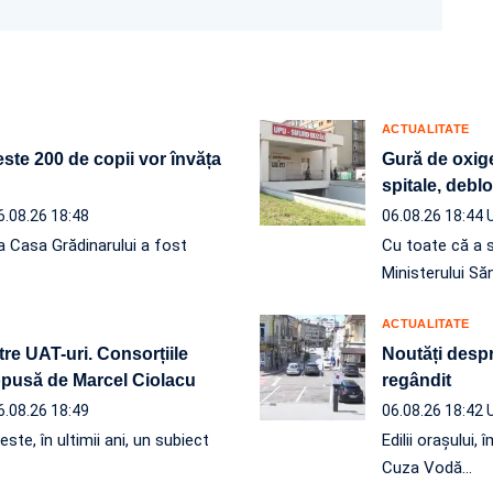
ACTUALITATE
ste 200 de copii vor învăța
Gură de oxige
spitale, debl
6.08.26 18:48
06.08.26 18:44
a Casa Grădinarului a fost
Cu toate că a 
Ministerului Să
ACTUALITATE
re UAT-uri. Consorțiile
Noutăți despre
ropusă de Marcel Ciolacu
regândit
6.08.26 18:49
06.08.26 18:42
ste, în ultimii ani, un subiect
Edilii orașului
Cuza Vodă…