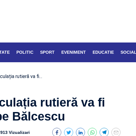
TATE
POLITIC
SPORT
EVENIMENT
EDUCATIE
SOCIA
rculația rutieră va fi…
culația rutieră va fi
pe Bălcescu
913 Vizualizari