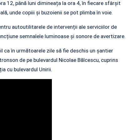
ra 12, până luni dimineața la ora 4, în fiecare sfârșit
, unde copiii și buzoienii se pot plimba în voie.
tru autoutilitarele de intervenții ale serviciilor de
 funcțiune semnalele luminoase și sonore de avertizare.
l ca în următoarele zile să fie deschis un șantier
a tronson de pe bulevardul Nicolae Bălcescu, cuprins
ția cu bulevardul Unirii.