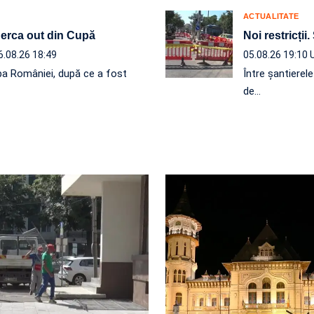
ACTUALITATE
 Berca out din Cupă
Noi restricții.
6.08.26 18:49
05.08.26 19:10
a României, după ce a fost
Între șantierel
de…