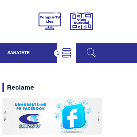
Viața
Campus
Buzăului
TV
Live
L
SANATATE
Reclame