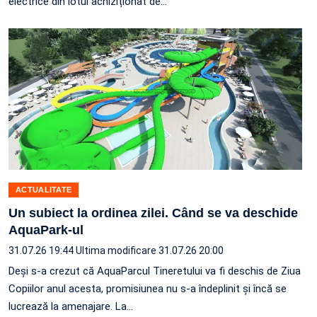
electrice din lotul achiziționat de…
ACTUALITATE
Un subiect la ordinea zilei. Când se va deschide
AquaPark-ul
31.07.26 19:44
Ultima modificare 31.07.26 20:00
Deși s-a crezut că AquaParcul Tineretului va fi deschis de Ziua
Copiilor anul acesta, promisiunea nu s-a îndeplinit și încă se
lucrează la amenajare. La…