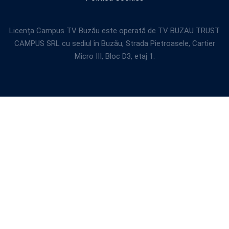
Licența Campus TV Buzău este operată de TV BUZAU TRUST
CAMPUS SRL cu sediul în Buzău, Strada Pietroasele, Cartier
Micro III, Bloc D3, etaj 1.