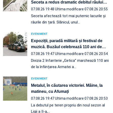
Seceta a redus dramatic debitul râului
…
07.08.26 19:48
Ultima modificare 07.08.26 20:55
Seceta afectează tot mai puternic lacurile și
râurile din țară. Slănicul, unul…
EVENIMENT
Expoziții, paradă militară și festival de
muzică. Buzăul celebrează 110 ani de
…
07.08.26 19:47
Ultima modificare 07.08.26 20:54
Divizia 2 Infanterie „Getica” marchează 110 ani
de la înființarea Armatei a…
EVENIMENT
Metalul, în căutarea victoriei. Mâine, la
matineu, cu Afumați
07.08.26 19:47
Ultima modificare 07.08.26 20:53
La debutul pe teren propriu din noul sezon al
Ligii a II-a,…