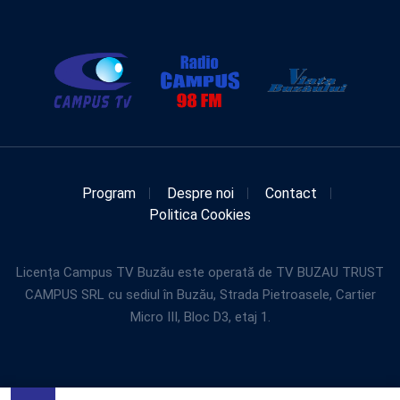
Program
Despre noi
Contact
Politica Cookies
Licența Campus TV Buzău este operată de TV BUZAU TRUST
CAMPUS SRL cu sediul în Buzău, Strada Pietroasele, Cartier
Micro III, Bloc D3, etaj 1.