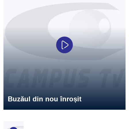
Buzăul din nou înroșit