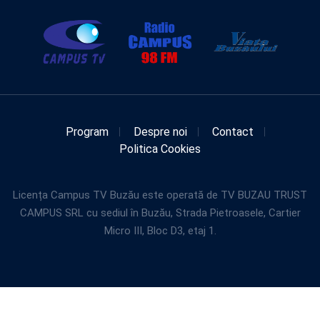
Program
Despre noi
Contact
Politica Cookies
Licența Campus TV Buzău este operată de TV BUZAU TRUST
CAMPUS SRL cu sediul în Buzău, Strada Pietroasele, Cartier
Micro III, Bloc D3, etaj 1.