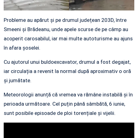
Probleme au apărut și pe drumul județean 203D, între
Smeeni și Brădeanu, unde apele scurse de pe câmp au
acoperit carosabilul, iar mai multe autoturisme au ajuns
în afara șoselei.
Cu ajutorul unui buldoexcavator, drumul a fost degajat,
iar circulația a revenit la normal după aproximativ o oră
și jumătate.
Meteorologii anunță că vremea va rămâne instabilă și în
perioada următoare. Cel puțin până sâmbătă, 6 iunie,
sunt posibile episoade de ploi torențiale și vijelii.