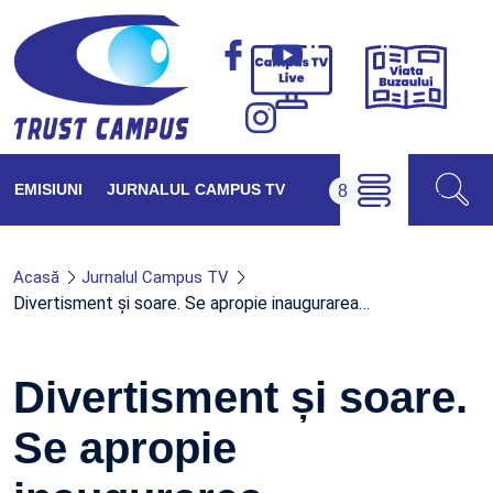
Viața
Campus
Buzăul
TV
Live
EMISIUNI
JURNALUL CAMPUS TV
Acasă
Jurnalul Campus TV
Divertisment și soare. Se apropie inaugurarea…
Divertisment și soare.
Se apropie