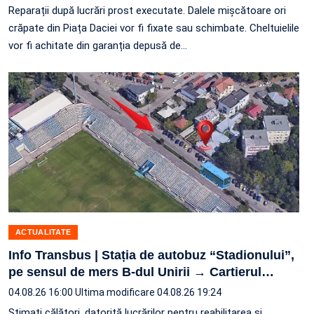
Reparații după lucrări prost executate. Dalele mișcătoare ori
crăpate din Piața Daciei vor fi fixate sau schimbate. Cheltuielile
vor fi achitate din garanția depusă de…
ACTUALITATE
Info Transbus | Stația de autobuz “Stadionului”,
pe sensul de mers B-dul Unirii → Cartierul
…
04.08.26 16:00
Ultima modificare 04.08.26 19:24
Stimați călători, datorită lucrărilor pentru reabilitarea și