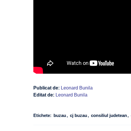
Publicat de:
Leonard Bunila
Editat de:
Leonard Bunila
Etichete:
buzau
cj buzau
consiliul judetean