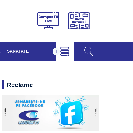
Viața
Campus
Buzăului
TV
Live
L
SANATATE
Reclame