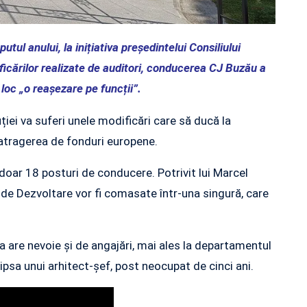
utul anului, la inițiativa președintelui Consiliului
icărilor realizate de auditori, conducerea CJ Buzău a
oc „o reașezare pe funcții”.
iei va suferi unele modificări care să ducă la
 atragerea de fonduri europene.
ar 18 posturi de conducere. Potrivit lui Marcel
 și de Dezvoltare vor fi comasate într-una singură, care
a are nevoie și de angajări, mai ales la departamentul
psa unui arhitect-șef, post neocupat de cinci ani.