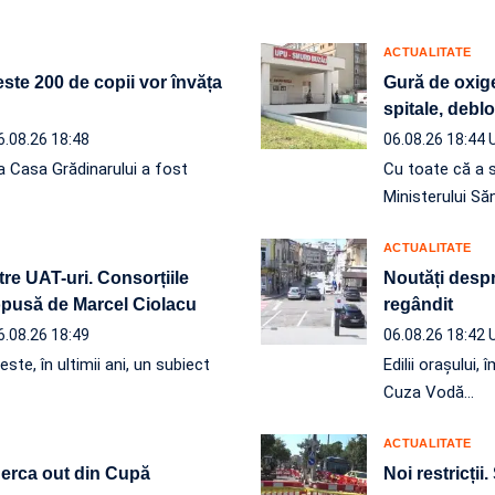
ACTUALITATE
ste 200 de copii vor învăța
Gură de oxige
spitale, debl
6.08.26 18:48
06.08.26 18:44
a Casa Grădinarului a fost
Cu toate că a 
Ministerului Să
ACTUALITATE
re UAT-uri. Consorțiile
Noutăți despre
ropusă de Marcel Ciolacu
regândit
6.08.26 18:49
06.08.26 18:42
ste, în ultimii ani, un subiect
Edilii orașului
Cuza Vodă…
ACTUALITATE
 Berca out din Cupă
Noi restricții.