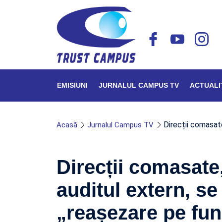
EMISIUNI
JURNALUL CAMPUS TV
ACTUALI
Direcții comasat
Acasă
Jurnalul Campus TV
Direcții comasate
auditul extern, se
„reașezare pe fun