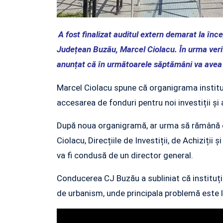
A fost finalizat auditul extern demarat la încep
Județean Buzău, Marcel Ciolacu. În urma verif
anunțat că în următoarele săptămâni va avea l
Marcel Ciolacu spune că organigrama instituț
accesarea de fonduri pentru noi investiții și
După noua organigramă, ar urma să rămână do
Ciolacu, Direcțiile de Investiții, de Achiziții
va fi condusă de un director general.
Conducerea CJ Buzău a subliniat că instituți
de urbanism, unde principala problemă este li