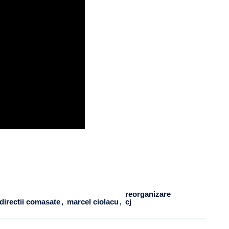
reorganizare
directii comasate
marcel ciolacu
cj