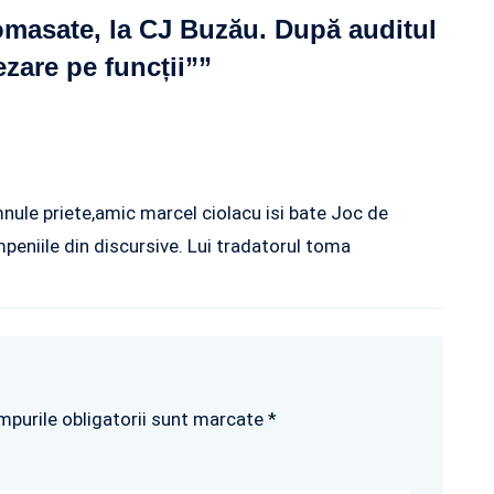
comasate, la CJ Buzău. După auditul
ezare pe funcții”
”
nule priete,amic marcel ciolacu isi bate Joc de
peniile din discursive. Lui tradatorul toma
mpurile obligatorii sunt marcate *