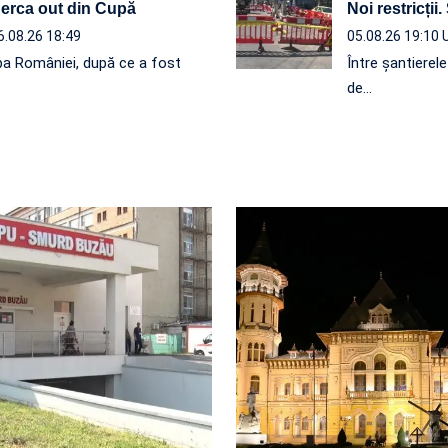
 Berca out din Cupă
Noi restricții.
6.08.26 18:49
05.08.26 19:10
a României, după ce a fost
Între șantierel
de…