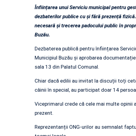
Înființarea unui Serviciu municipal pentru ges
dezbaterilor publice cu și fără prezență fizică.
necesară și trecerea padocului public în propr
Buzău.
Dezbaterea publică pentru înființarea Servici
Municipiul Buzău și aprobarea documentației
sala 13 din Palatul Comunal.
Chiar dacă edilii au invitat la discuții toți c
câinii în special, au participat doar 14 pers
Viceprimarul crede că cele mai multe opinii 
prezent.
Reprezentanții ONG-urilor au semnalat faptul
tocmai legale.