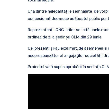
Una dintre nelegalitățile semnalate de vorbito
concesionat deoarece adăpostul public pentru 
Reprezentanții ONG-urilor solicită unele mod
ordinea de zi a ședinței CLM din 29 iunie.
Cei prezenți și-au exprimat, de asemenea ș
necorespunzător al angajaților societății Urb
Proiectul va fi supus aprobării în ședința CLM