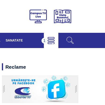
Viața
Campus
Buzăului
TV
Live
L
SANATATE
Reclame