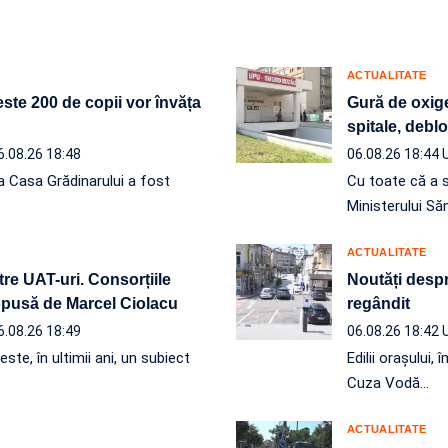
ACTUALITATE
ste 200 de copii vor învăța
Gură de oxige
spitale, debl
6.08.26 18:48
06.08.26 18:44
a Casa Grădinarului a fost
Cu toate că a 
Ministerului Să
ACTUALITATE
re UAT-uri. Consorțiile
Noutăți despre
ropusă de Marcel Ciolacu
regândit
6.08.26 18:49
06.08.26 18:42
ste, în ultimii ani, un subiect
Edilii orașului
Cuza Vodă…
ACTUALITATE