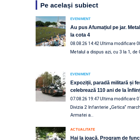
Pe același subiect
EVENIMENT
Au pus Afumațiul pe jar. Metal
la cota 4
08.08.26 14:42
Ultima modificare 0
Metalul a dispus azi, cu 3 la 1, d
EVENIMENT
Expoziții, paradă militară și f
celebrează 110 ani de la înfii
07.08.26 19:47
Ultima modificare 0
Divizia 2 Infanterie „Getica” march
Armatei a…
ACTUALITATE
Hai la joacă. Program de func