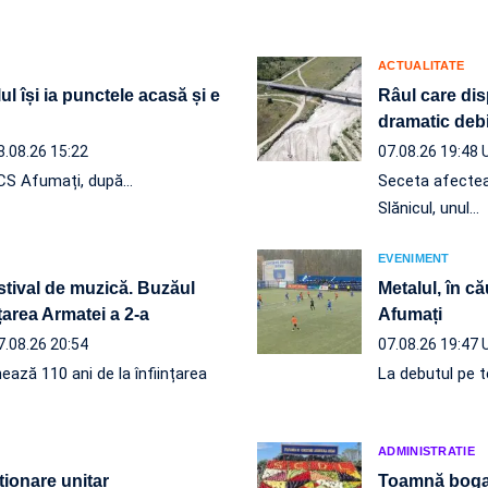
ACTUALITATE
ul își ia punctele acasă și e
Râul care dis
dramatic debi
8.08.26 15:22
07.08.26 19:48
e CS Afumați, după…
Seceta afectează
Slănicul, unul…
EVENIMENT
estival de muzică. Buzăul
Metalul, în că
nțarea Armatei a 2-a
Afumați
7.08.26 20:54
07.08.26 19:47
ează 110 ani de la înființarea
La debutul pe te
ADMINISTRATIE
ționare unitar
Toamnă boga