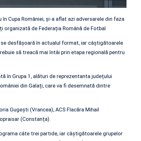
 în Cupa României, și-a aflat azi adversarele din faza
rți organizată de Federația Română de Fotbal.
 se desfășoară în actualul format, iar câștigătoarele
trebuie să treacă mai întâi prin etapa regională pentru
ată în Grupa 1, alături de reprezentanta județului
României din Galați, care va fi desemnată dintre
ctoria Gugești (Vrancea), ACS Flacăra Mihail
opraisar (Constanța).
grama câte trei partide, iar câștigătoarele grupelor