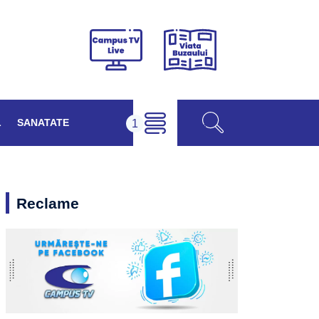
Viața
Campus
Buzăului
TV
Live
L
SANATATE
Reclame