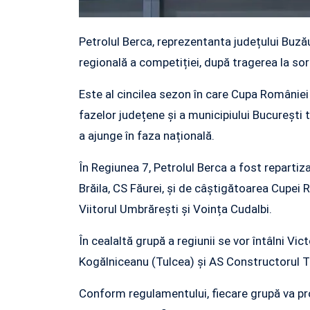
Petrolul Berca, reprezentanta județului Buzău
regională a competiției, după tragerea la so
Este al cincilea sezon în care Cupa României
fazelor județene și a municipiului București 
a ajunge în faza națională.
În Regiunea 7, Petrolul Berca a fost repartiz
Brăila, CS Făurei, și de câștigătoarea Cupei 
Viitorul Umbrărești și Voința Cudalbi.
În cealaltă grupă a regiunii se vor întâlni Vi
Kogălniceanu (Tulcea) și AS Constructorul T
Conform regulamentului, fiecare grupă va pro