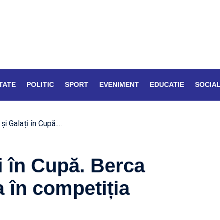
TATE
POLITIC
SPORT
EVENIMENT
EDUCATIE
SOCIA
 și Galați în Cupă.…
i în Cupă. Berca
 în competiția