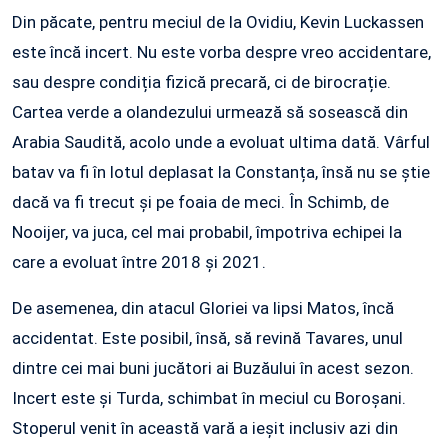
Din păcate, pentru meciul de la Ovidiu, Kevin Luckassen
este încă incert. Nu este vorba despre vreo accidentare,
sau despre condiția fizică precară, ci de birocrație.
Cartea verde a olandezului urmează să sosească din
Arabia Saudită, acolo unde a evoluat ultima dată. Vârful
batav va fi în lotul deplasat la Constanța, însă nu se știe
dacă va fi trecut și pe foaia de meci. În Schimb, de
Nooijer, va juca, cel mai probabil, împotriva echipei la
care a evoluat între 2018 și 2021.
De asemenea, din atacul Gloriei va lipsi Matos, încă
accidentat. Este posibil, însă, să revină Tavares, unul
dintre cei mai buni jucători ai Buzăului în acest sezon.
Incert este și Turda, schimbat în meciul cu Boroșani.
Stoperul venit în această vară a ieșit inclusiv azi din