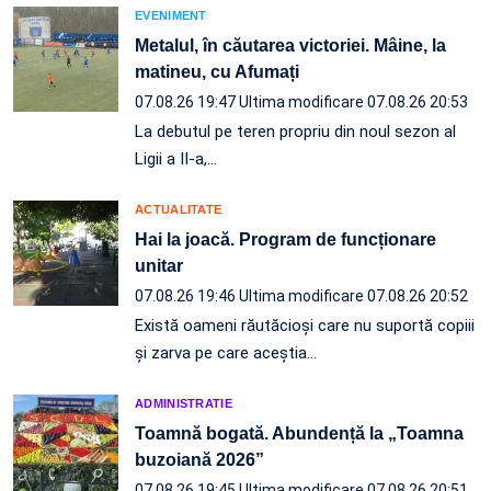
EVENIMENT
Metalul, în căutarea victoriei. Mâine, la
matineu, cu Afumați
07.08.26 19:47
Ultima modificare 07.08.26 20:53
La debutul pe teren propriu din noul sezon al
Ligii a II-a,…
ACTUALITATE
Hai la joacă. Program de funcționare
unitar
07.08.26 19:46
Ultima modificare 07.08.26 20:52
Există oameni răutăcioși care nu suportă copiii
și zarva pe care aceștia…
ADMINISTRATIE
Toamnă bogată. Abundență la „Toamna
buzoiană 2026”
07.08.26 19:45
Ultima modificare 07.08.26 20:51