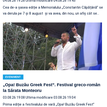
04.08.26 19:26
Ultima modificare 04.08.26 19:45
Cea de-a șasea ediție a Memorialului „Constantin Căpățână” se
va derula pe 7 și 8 august și va avea, din nou, un afiș cât se…
EVENIMENT
„Opa! Buzău Greek Fest”. Festival greco-român
la Sărata Monteoru
03.08.26 19:08
Ultima modificare 03.08.26 19:04
Prima ediție a festivalului de vară „Opa! Buzău Greek Fest”