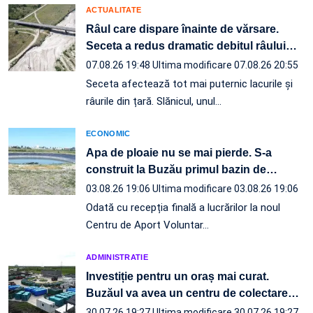
ACTUALITATE
Râul care dispare înainte de vărsare.
Seceta a redus dramatic debitul râului
…
07.08.26 19:48
Ultima modificare 07.08.26 20:55
Seceta afectează tot mai puternic lacurile și
râurile din țară. Slănicul, unul…
ECONOMIC
Apa de ploaie nu se mai pierde. S-a
construit la Buzău primul bazin de
…
03.08.26 19:06
Ultima modificare 03.08.26 19:06
Odată cu recepția finală a lucrărilor la noul
Centru de Aport Voluntar…
ADMINISTRATIE
Investiție pentru un oraș mai curat.
Buzăul va avea un centru de colectare
…
30.07.26 19:27
Ultima modificare 30.07.26 19:27