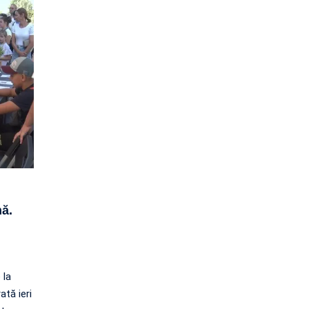
nă.
 la
ată ieri