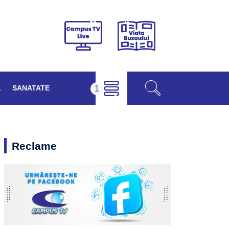
Viața
Campus
Buzăului
TV
Live
L
SANATATE
Reclame