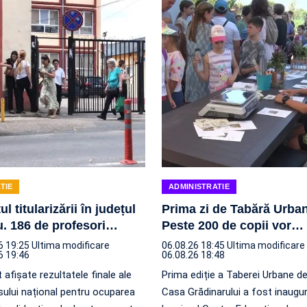
TIE
ADMINISTRATIE
ul titularizării în județul
Prima zi de Tabără Urba
. 186 de profesori
…
Peste 200 de copii vor
…
6 19:25
Ultima modificare
06.08.26 18:45
Ultima modificare
6 19:46
06.08.26 18:48
 afișate rezultatele finale ale
Prima ediție a Taberei Urbane de
ului național pentru ocuparea
Casa Grădinarului a fost inaugur