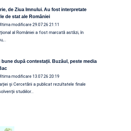
rie, de Ziua Imnului. Au fost interpretate
le de stat ale României
Ultima modificare 29.07.26 21:11
țional al României a fost marcată astăzi, în
ău,…
 bune după contestații. Buzăul, peste media
 Bac
Ultima modificare 13.07.26 20:19
ției și Cercetării a publicat rezultatele finale
olvenții studiilor…