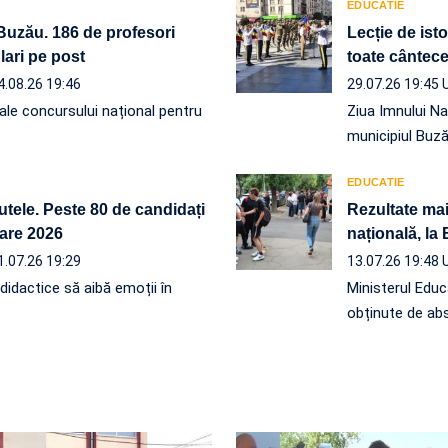
EDUCATIE
ul Buzău. 186 de profesori
Lecție de isto
lari pe post
toate cântece
4.08.26 19:46
29.07.26 19:45
 ale concursului național pentru
Ziua Imnului Na
municipiul Buz
EDUCATIE
utele. Peste 80 de candidați
Rezultate mai
zare 2026
națională, la
1.07.26 19:29
13.07.26 19:48
 didactice să aibă emoții în
Ministerul Educa
obținute de abs