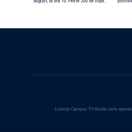
august, la ora 10. Peste 200 de copii
…
posturi
Licența Campus TV Buzău este operată 