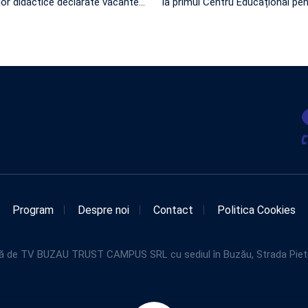
lor didactice declarate vacante
…
la primul Centru Educațional pe
Program
Despre noi
Contact
Politica Cookies
de TV BUZAU TRUST CAMPUS SRL cu sediul în Buzău, Strada Pietroasel