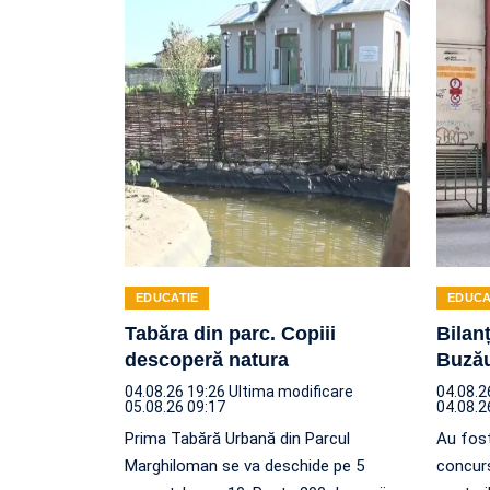
EDUCATIE
EDUCA
Tabăra din parc. Copiii
Bilanț
descoperă natura
Buzău
04.08.26 19:26
Ultima modificare
04.08.2
05.08.26 09:17
04.08.2
Prima Tabără Urbană din Parcul
Au fost
Marghiloman se va deschide pe 5
concurs