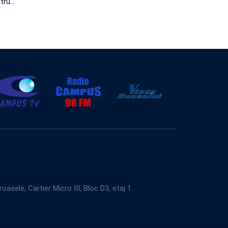
ntru
…
e, Cartier Micro III, Bloc D3, etaj 1.