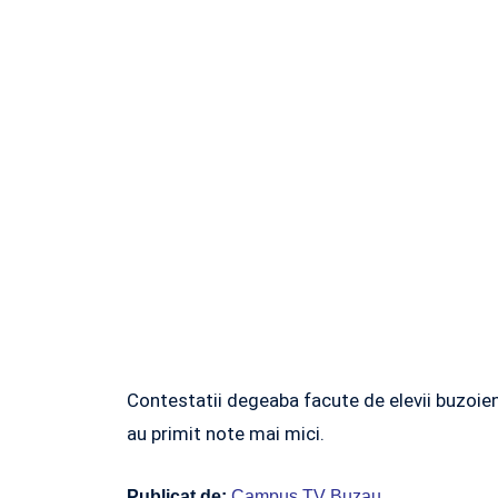
Contestatii degeaba facute de elevii buzoieni
au primit note mai mici.
Publicat de:
Campus TV Buzau