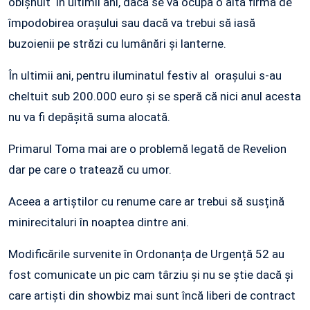
obișnuit în ultimii ani, dacă se va ocupa o altă firmă de
împodobirea orașului sau dacă va trebui să iasă
buzoienii pe străzi cu lumânări și lanterne.
În ultimii ani, pentru iluminatul festiv al orașului s-au
cheltuit sub 200.000 euro și se speră că nici anul acesta
nu va fi depășită suma alocată.
Primarul Toma mai are o problemă legată de Revelion
dar pe care o tratează cu umor.
Aceea a artiștilor cu renume care ar trebui să susțină
minirecitaluri în noaptea dintre ani.
Modificările survenite în Ordonanța de Urgență 52 au
fost comunicate un pic cam târziu și nu se știe dacă și
care artiști din showbiz mai sunt încă liberi de contract