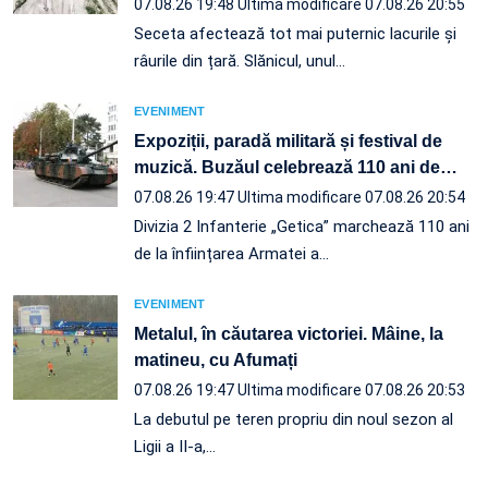
07.08.26 19:48
Ultima modificare 07.08.26 20:55
Seceta afectează tot mai puternic lacurile și
râurile din țară. Slănicul, unul…
EVENIMENT
Expoziții, paradă militară și festival de
muzică. Buzăul celebrează 110 ani de
…
07.08.26 19:47
Ultima modificare 07.08.26 20:54
Divizia 2 Infanterie „Getica” marchează 110 ani
de la înființarea Armatei a…
EVENIMENT
Metalul, în căutarea victoriei. Mâine, la
matineu, cu Afumați
07.08.26 19:47
Ultima modificare 07.08.26 20:53
La debutul pe teren propriu din noul sezon al
Ligii a II-a,…