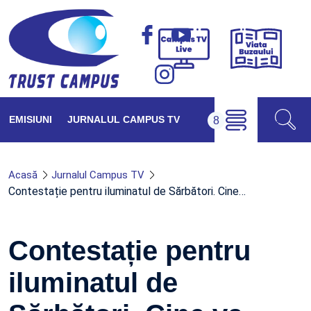
Viața
Campus
Buzăul
TV
Live
EMISIUNI
JURNALUL CAMPUS TV
Acasă
Jurnalul Campus TV
Contestație pentru iluminatul de Sărbători. Cine…
Contestație pentru
iluminatul de