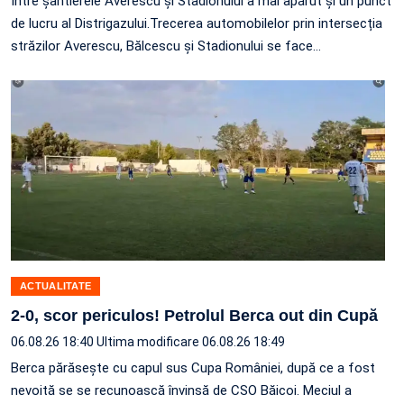
Între șantierele Averescu și Stadionului a mai apărut și un punct
de lucru al Distrigazului.Trecerea automobilelor prin intersecția
străzilor Averescu, Bălcescu și Stadionului se face…
ACTUALITATE
2-0, scor periculos! Petrolul Berca out din Cupă
06.08.26 18:40
Ultima modificare 06.08.26 18:49
Berca părăsește cu capul sus Cupa României, după ce a fost
nevoită se se recunoască învinsă de CSO Băicoi. Meciul a