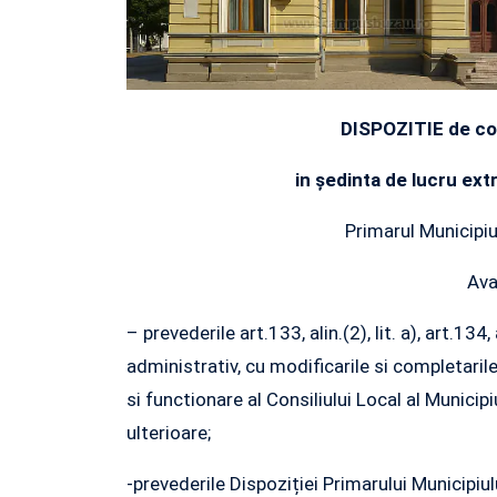
DISPOZITIE de con
in
şedinta de lucru ext
Primarul Municipiu
Ava
– prevederile art.133, alin.(2), lit. a), art.134
administrativ, cu modificarile si completari
si functionare al Consiliului Local al Municip
ulterioare;
-prevederile Dispoziției Primarului Municipi