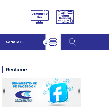
Viața
Campus
Buzăului
TV
Live
L
SANATATE
Reclame