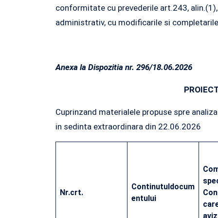
conformitate cu prevederile art.243, alin.(1),
administrativ, cu modificarile si completarile
Anexa la Dispozitia nr. 296/18.06.2026
PROIECT 
Cuprinzand materialele propuse spre analiza 
in sedinta extraordinara din 22.06.2026
Com
spec
Continutul
docum
Nr.
crt.
Cons
entului
car
aviz