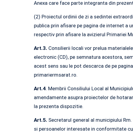
Anexa care face parte integranta din prezent
(2) Proiectul ordinii de zi a sedintei extra
publica prin afisare pe pagina de internet a u
respectiv prin afisare la avizierul Primariei M
Art.3.
Consilierii locali vor prelua materialele
electronic (CD), pe semnatura acestora, semn
acest sens sau le pot descarca de pe pagina d
primariermsarat.ro.
Art.4
. Membrii Consiliului Local al Municipiu
amendamente asupra proiectelor de hotarare i
la prezenta dispozitie.
Art.5.
Secretarul general al municipiului Rm.
si persoanelor interesate in conformitate cu p