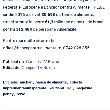
Federației Europene a Băncilor pentru Alimente – FEBA,
iar din 2016 a salvat
30.698
de tone de alimente,
transformate în peste
61,3
milioane de porții de hrană
pentru
312.484
de persoane vulnerabile.
Pentru mai multe informații:
office@bancapentrualimente.ro; 0742 028 855
Publicat de:
Campus TV Buzau
Editat de:
Campus TV Buzau
Etichete:
auchan
banca de alimente
colecta
impreunahranimsperanta
kaufland
lidl
magazine
penny
rewe