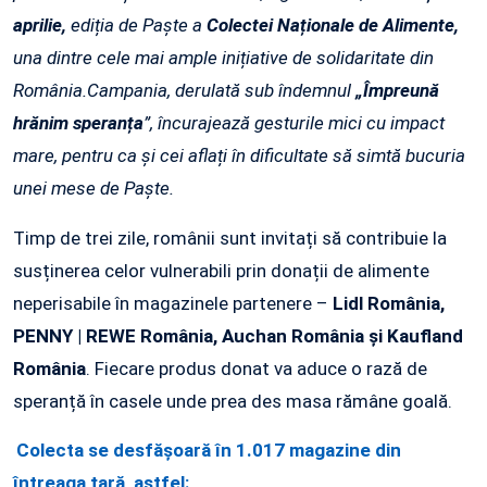
aprilie,
ediția de Paște a
Colectei Naționale de Alimente,
una dintre cele mai ample inițiative de solidaritate din
România.Campania, derulată sub îndemnul
„Împreună
hrănim speranța
”, încurajează gesturile mici cu impact
mare, pentru ca și cei aflați în dificultate să simtă bucuria
unei mese de Paște.
Timp de trei zile, românii sunt invitați să contribuie la
susținerea celor vulnerabili prin donații de alimente
neperisabile în magazinele partenere –
Lidl România,
PENNY | REWE România, Auchan România și Kaufland
România
. Fiecare produs donat va aduce o rază de
speranță în casele unde prea des masa rămâne goală.
Colecta se desfășoară în 1.017 magazine din
întreaga țară, astfel: