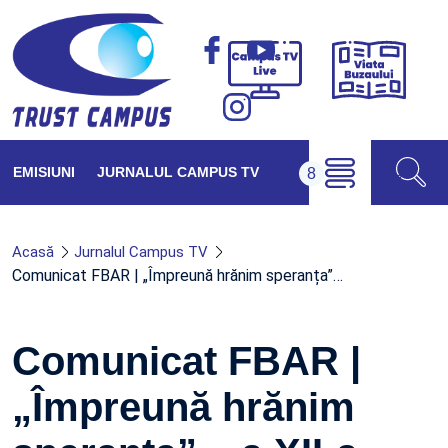
Viața
Campus
Buzăul
TV
Live
EMISIUNI
JURNALUL CAMPUS TV
Acasă
Jurnalul Campus TV
Comunicat FBAR | „Împreună hrănim speranța”…
Comunicat FBAR |
„Împreună hrănim