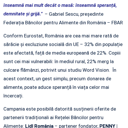
înseamnă mai mult decât o masă: înseamnă speranță,
demnitate și grijă.”
–
Gabriel Sescu, președinte
Federația Băncilor pentru Alimente din România – FBAR
Conform Eurostat, România are cea mai mare rată de
sărăcie și excluziune socială din UE – 32% din populație
este afectată, față de media europeană de 22%. Copiii
sunt cei mai vulnerabili: în mediul rural, 22% merg la
culcare flămânzi, potrivit unui studiu Word Vision. În
acest context, un gest simplu, precum donarea de
alimente, poate aduce speranță în viața celor mai
încercați.
Campania este posibilă datorită susținerii oferite de
partenerii tradiționali ai Rețelei Băncilor pentru
Alimente:
Lidl România
– partener fondator,
PENNY |