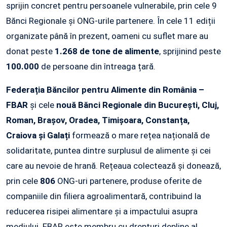
sprijin concret pentru persoanele vulnerabile, prin cele 9
Bănci Regionale și ONG-urile partenere. În cele 11 ediții
organizate până în prezent, oameni cu suflet mare au
donat peste
1.268 de tone de alimente
, sprijinind peste
100.000
de persoane din întreaga țară.
Federația Băncilor pentru Alimente din România –
FBAR
și cele
nouă
Bănci Regionale din București, Cluj,
Roman, Brașov, Oradea, Timișoara, Constanța,
Craiova și Galați
formează o mare rețea națională de
solidaritate, puntea dintre surplusul de alimente și cei
care au nevoie de hrană. Rețeaua colectează și donează,
prin cele
806
ONG-uri partenere, produse oferite de
companiile din filiera agroalimentară, contribuind la
reducerea risipei alimentare și a impactului asupra
mediului. FBAR este membru cu drepturi depline al