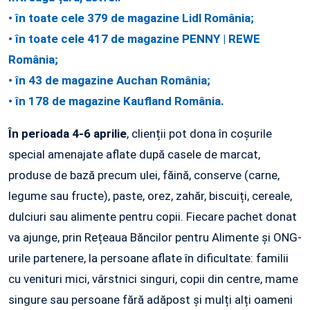
• în toate cele 379 de magazine Lidl România;
• în toate cele 417 de magazine PENNY | REWE
România;
• în 43 de magazine Auchan România;
• în 178 de magazine Kaufland România.
În perioada 4-6 aprilie
, clienții pot dona în coșurile
special amenajate aflate după casele de marcat,
produse de bază precum ulei, făină, conserve (carne,
legume sau fructe), paste, orez, zahăr, biscuiți, cereale,
dulciuri sau alimente pentru copii. Fiecare pachet donat
va ajunge, prin Rețeaua Băncilor pentru Alimente și ONG-
urile partenere, la persoane aflate în dificultate: familii
cu venituri mici, vârstnici singuri, copii din centre, mame
singure sau persoane fără adăpost și mulți alți oameni