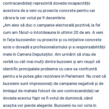
contracandidați reprezintă dovada incapacității
acestora de a veni cu proiecte concrete pentru cei
cărora le cer votul pe 9 decembrie.
„Am ales să duc o campanie electorală pozitivă, la fel
cum am făcut-o întotdeauna în ultimii 20 de ani. A veni
în fața buzoienilor cu proiecte și cu inițiative concrete
este o dovadă a profesionalismului și a responsabilității
mele în Camera Deputaților. Am urmărit să stau de
vorbă cu cât mai mulți dintre buzoieni și am reușit să
identific principalele probleme cu care se confruntă
pentru a le putea găsi rezolvare în Parlament. Nu cred că
buzoienii sunt impresionați de campania negativă și de
limbajul de mahala folosit de unii contracandidați iar
dovada acestui fapt va fi votul de duminică, când
aceștia vor pierde alegerile. Buzoienii nu vor vota în