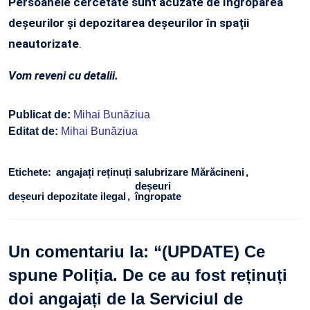
Persoanele cercetate sunt acuzate de îngroparea
deșeurilor și depozitarea deșeurilor în spații
neautorizate
.
Vom reveni cu detalii.
Publicat de:
Mihai Bunăziua
Editat de:
Mihai Bunăziua
Etichete:
angajați reținuți salubrizare Mărăcineni
deșeuri
deșeuri depozitate ilegal
îngropate
Un comentariu la: “
(UPDATE) Ce
spune Poliția. De ce au fost reținuți
doi angajați de la Serviciul de