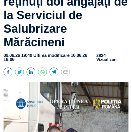
reținuți doi angajați de
la Serviciul de
Salubrizare
Mărăcineni
09.06.26 19:40
Ultima modificare 10.06.26
2824
18:06
Vizualizari