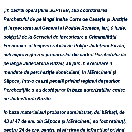
„
În cadrul operațiunii JUPITER, sub coordonarea
Parchetului de pe lângă Înalta Curte de Casație și Justiție
și Inspectoratului General al Poliției Române, ieri, 9 iunie,
polițiștii de la Serviciul de Investigare a Criminalității
Economice al Inspectoratului de Poliție Județean Buzău,
sub supravegherea procurorilor din cadrul Parchetului de
pe lângă Judecătoria Buzău, au pus în executare 4
mandate de percheziție domiciliară, în Mărăcineni și
Săpoca, într-o cauză penală privind regimul deșeurilor.
Perchezițiile s-au desfășurat în baza autorizațiilor emise
de Judecătoria Buzău.
În baza materialului probator administrat, doi bărbați, de
43 și 47 de ani, din Săpoca și Mărăcineni, au fost reținuți,
pentru 24 de ore, pentru săvârșirea de infracțiuni privind