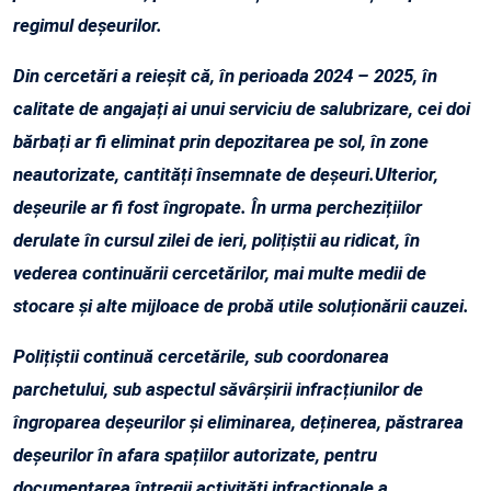
regimul deșeurilor.
Din cercetări a reieșit că, în perioada 2024 – 2025, în
calitate de angajați ai unui serviciu de salubrizare, cei doi
bărbați ar fi eliminat prin depozitarea pe sol, în zone
neautorizate, cantități însemnate de deșeuri.Ulterior,
deșeurile ar fi fost îngropate. În urma perchezițiilor
derulate în cursul zilei de ieri, polițiștii au ridicat, în
vederea continuării cercetărilor, mai multe medii de
stocare și alte mijloace de probă utile soluționării cauzei.
Polițiștii continuă cercetările, sub coordonarea
parchetului, sub aspectul săvârşirii infracțiunilor de
îngroparea deșeurilor și eliminarea, deținerea, păstrarea
deșeurilor în afara spațiilor autorizate, pentru
documentarea întregii activități infracționale a