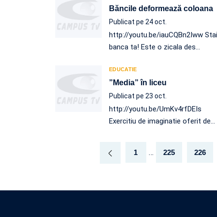
Băncile deformează coloana
Publicat pe 24 oct.
http://youtu.be/iauCQBn2Iww Stai
banca ta! Este o zicala des
…
EDUCATIE
”Media” în liceu
Publicat pe 23 oct.
http://youtu.be/UmKv4rfDEIs
Exercitiu de imaginatie oferit de
…
…
1
225
226