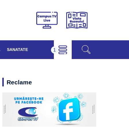
Viața
Campus
Buzăului
TV
Live
L
SANATATE
Reclame