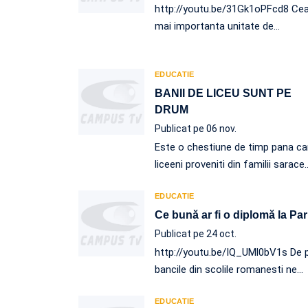
http://youtu.be/31Gk1oPFcd8 Ce
mai importanta unitate de
…
EDUCATIE
BANII DE LICEU SUNT PE
DRUM
Publicat pe 06 nov.
Este o chestiune de timp pana c
liceeni proveniti din familii sarace
EDUCATIE
Ce bună ar fi o diplomă la Par
Publicat pe 24 oct.
http://youtu.be/IQ_UMl0bV1s De 
bancile din scolile romanesti ne
…
EDUCATIE