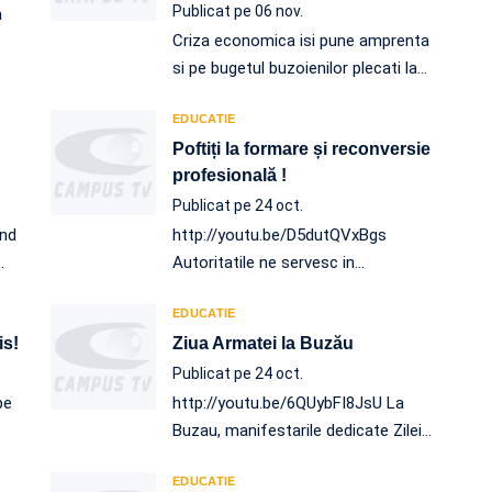
Publicat pe 06 nov.
a
Criza economica isi pune amprenta
si pe bugetul buzoienilor plecati la
…
EDUCATIE
Poftiți la formare și reconversie
profesională !
Publicat pe 24 oct.
and
http://youtu.be/D5dutQVxBgs
…
Autoritatile ne servesc in
…
EDUCATIE
is!
Ziua Armatei la Buzău
Publicat pe 24 oct.
pe
http://youtu.be/6QUybFI8JsU La
Buzau, manifestarile dedicate Zilei
…
EDUCATIE