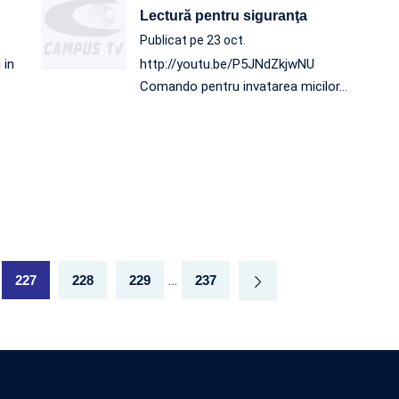
Lectură pentru siguranţa
Publicat pe 23 oct.
 in
http://youtu.be/P5JNdZkjwNU
Comando pentru invatarea micilor
…
…
227
228
229
237