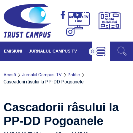
Viața
Campus
Buzăul
TV
Live
EMISIUNI
JURNALUL CAMPUS TV
Acasă
Jurnalul Campus TV
Politic
Cascadorii râsului la PP-DD Pogoanele
Cascadorii râsului la
PP-DD Pogoanele