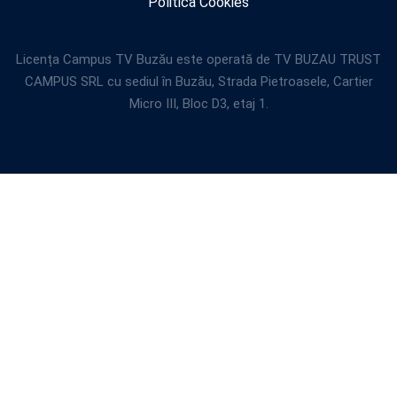
Politica Cookies
Licența Campus TV Buzău este operată de TV BUZAU TRUST
CAMPUS SRL cu sediul în Buzău, Strada Pietroasele, Cartier
Micro III, Bloc D3, etaj 1.