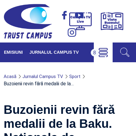
Viața
Campus
Buzăul
TV
Live
EMISIUNI
JURNALUL CAMPUS TV
Acasă
Jurnalul Campus TV
Sport
Buzoienii revin fără medalii de la…
Buzoienii revin fără
medalii de la Baku.