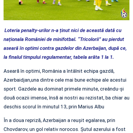
Loteria penalty-urilor n-a ținut nici de această dată cu
naționala României de minifotbal. “Tricolorii” au pierdut
aseară în optimi contra gazdelor din Azerbaijan, după ce,
la finalul timpului regulamentar, tabela arăta 1 la 1.
Aseară în optimi, România a întâlnit echipa gazdă,
Azerbaidjan,una dintre cele mai bune echipe ale acestui
sport. Gazdele au dominat primele minute, creându-și
două ocazii imense, însă ai nostri au rezistat, ba chiar au
deschis scorul în minutul 13, prin Marius Albu
În a doua repriză, Azerbaijan a reușit egalarea, prin
Chovdarov, un gol relativ norocos. Șutul azerului a fost