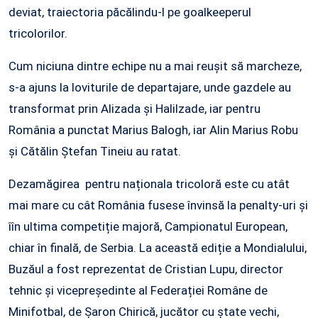
deviat, traiectoria păcălindu-l pe goalkeeperul
tricolorilor.
Cum niciuna dintre echipe nu a mai reuşit să marcheze,
s-a ajuns la loviturile de departajare, unde gazdele au
transformat prin Alizada şi Halilzade, iar pentru
România a punctat Marius Balogh, iar Alin Marius Robu
şi Cătălin Ştefan Tineiu au ratat.
Dezamăgirea pentru naționala tricoloră este cu atât
mai mare cu cât România fusese învinsă la penalty-uri și
îîn ultima competiție majoră, Campionatul European,
chiar în finală, de Serbia. La această ediție a Mondialului,
Buzăul a fost reprezentat de Cristian Lupu, director
tehnic și vicepreședinte al Federației Române de
Minifotbal, de Șaron Chirică, jucător cu ștate vechi,