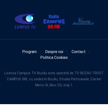
Program
Despre noi
Contact
Politica Cookies
Licența Campus TV Buzău este operată de TV BUZAU TRUST
CAMPUS SRL cu sediul în Buzău, Strada Pietroasele, Cartier
Micro III, Bloc D3, etaj 1.