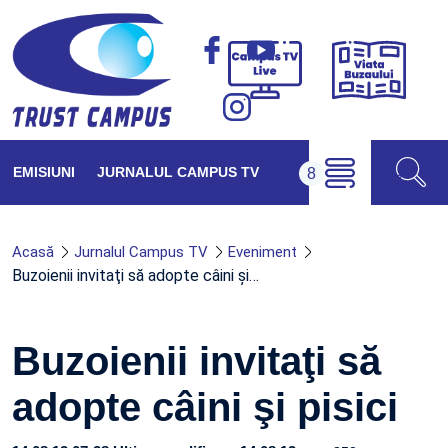
Viața
Campus
Buzăul
TV
Live
EMISIUNI
JURNALUL CAMPUS TV
Acasă
Jurnalul Campus TV
Eveniment
Buzoienii invitaţi să adopte câini şi…
Buzoienii invitaţi să
adopte câini şi pisici