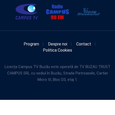
Program
Despre noi
Contact
Politica Cookies
Licența Campus TV Buzău este operată de TV BUZAU TRUST
CAMPUS SRL cu sediul în Buzău, Strada Pietroasele, Cartier
Micro III, Bloc D3, etaj 1.