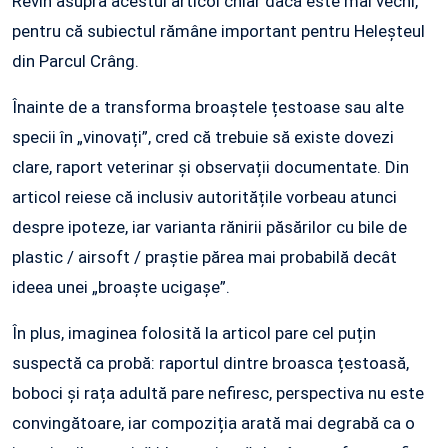
Revin asupra acestui articol chiar dacă este mai vechi,
pentru că subiectul rămâne important pentru Heleșteul
din Parcul Crâng.
Înainte de a transforma broaștele țestoase sau alte
specii în „vinovați”, cred că trebuie să existe dovezi
clare, raport veterinar și observații documentate. Din
articol reiese că inclusiv autoritățile vorbeau atunci
despre ipoteze, iar varianta rănirii păsărilor cu bile de
plastic / airsoft / praștie părea mai probabilă decât
ideea unei „broaște ucigașe”.
În plus, imaginea folosită la articol pare cel puțin
suspectă ca probă: raportul dintre broasca țestoasă,
boboci și rața adultă pare nefiresc, perspectiva nu este
convingătoare, iar compoziția arată mai degrabă ca o