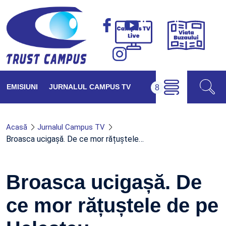
Viața
Campus
Buzăul
TV
Live
EMISIUNI
JURNALUL CAMPUS TV
Acasă
Jurnalul Campus TV
Broasca ucigașă. De ce mor rățuștele…
Broasca ucigașă. De
ce mor rățuștele de pe