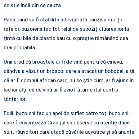
se știe încă din ce cauză.
Până când va fi stabilită adevgărata cauză a morții
rațelor, buzoienii fac tot felul de supoziții, luarea lor la
țintă cu bile de plastic sau cu o praștie rămânând cea
mai probabilă.
Unii cred că broaștele ar fi de vină pentru că cineva,
cândva a văzut un broscoi care a atacat un bobocel, alții
că ar fi somnul african care, nu se știe cum, ar fi ajuns în
lac iar alții că de vină ar fi aviotratamentul contra
țânțarilor.
Edilii buzoieni fac un apel de suflet către toți buzoienii
care frecventează Crângul să observe cu atenție dacă
sunt răuvoitori care atacă păsările acvatice și să anunțe