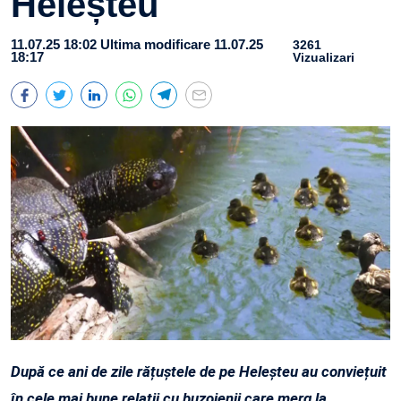
Heleșteu
11.07.25 18:02
Ultima modificare 11.07.25
3261
18:17
Vizualizari
După ce ani de zile rățuștele de pe Heleșteu au conviețuit
în cele mai bune relații cu buzoienii care merg la