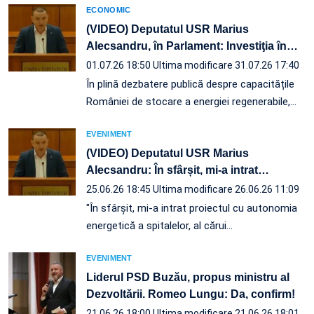
ECONOMIC
(VIDEO) Deputatul USR Marius
Alecsandru, în Parlament: Investiţia în
…
01.07.26 18:50
Ultima modificare 31.07.26 17:40
În plină dezbatere publică despre capacitățile
României de stocare a energiei regenerabile,…
EVENIMENT
(VIDEO) Deputatul USR Marius
Alecsandru: În sfârșit, mi-a intrat
…
25.06.26 18:45
Ultima modificare 26.06.26 11:09
"În sfârșit, mi-a intrat proiectul cu autonomia
energetică a spitalelor, al cărui…
EVENIMENT
Liderul PSD Buzău, propus ministru al
Dezvoltării. Romeo Lungu: Da, confirm!
21.06.26 18:00
Ultima modificare 21.06.26 18:01