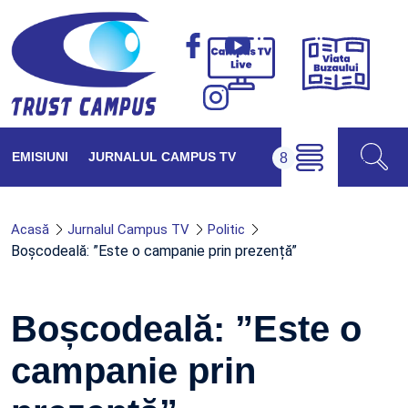
Viața
Campus
Buzăul
TV
Live
EMISIUNI
JURNALUL CAMPUS TV
Acasă
Jurnalul Campus TV
Politic
Boșcodeală: ”Este o campanie prin prezență”
Boșcodeală: ”Este o
campanie prin