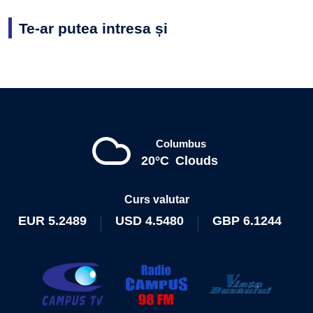
Te-ar putea intresa și
Columbus
20°C
Clouds
Curs valutar
EUR
5.2489
USD
4.5480
GBP
6.1244