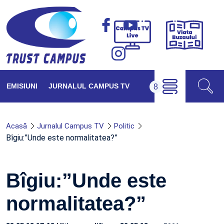
Viața
Campus
Buzăul
TV
Live
EMISIUNI
JURNALUL CAMPUS TV
Acasă
Jurnalul Campus TV
Politic
Bîgiu:”Unde este normalitatea?”
Bîgiu:”Unde este
normalitatea?”