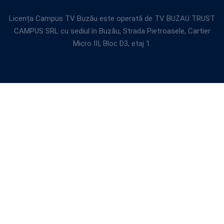
Licența Campus TV Buzău este operată de TV BUZAU TRUST
CAMPUS SRL cu sediul în Buzău, Strada Pietroasele, Cartier
Micro III, Bloc D3, etaj 1.