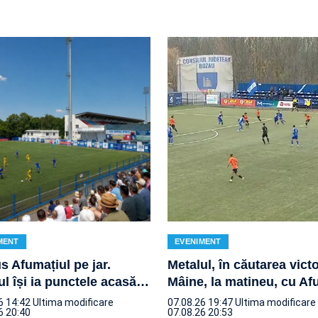
MENT
EVENIMENT
s Afumațiul pe jar.
Metalul, în căutarea victo
ul își ia punctele acasă
…
Mâine, la matineu, cu Af
6 14:42
Ultima modificare
07.08.26 19:47
Ultima modificare
6 20:40
07.08.26 20:53