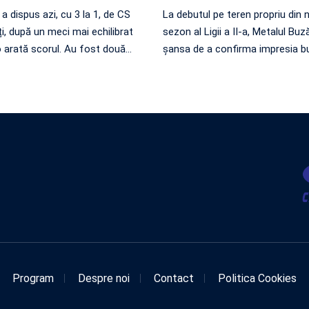
 a dispus azi, cu 3 la 1, de CS
La debutul pe teren propriu din 
, după un meci mai echilibrat
sezon al Ligii a II-a, Metalul Buz
 arată scorul. Au fost două
…
șansa de a confirma impresia b
Program
Despre noi
Contact
Politica Cookies