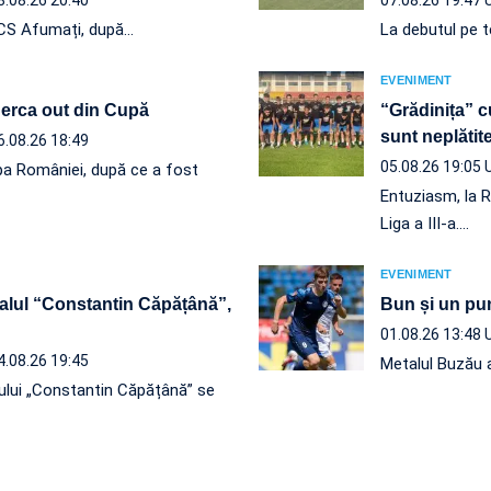
e CS Afumați, după…
La debutul pe te
EVENIMENT
 Berca out din Cupă
“Grădinița” c
sunt neplăt
6.08.26 18:49
05.08.26 19:05
a României, după ce a fost
Entuziasm, la R
Liga a III-a.…
EVENIMENT
alul “Constantin Căpățână”,
Bun și un pun
01.08.26 13:48
4.08.26 19:45
Metalul Buzău a
ului „Constantin Căpățână” se