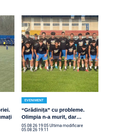
EVENIMENT
riei.
“Grădinița” cu probleme.
umați
Olimpia n-a murit, dar
…
05.08.26 19:05
Ultima modificare
05.08.26 19:11