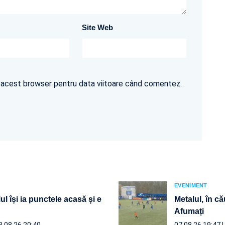
Site Web
în acest browser pentru data viitoare când comentez.
EVENIMENT
ul își ia punctele acasă și e
Metalul, în că
Afumați
8.08.26 20:40
07.08.26 19:47