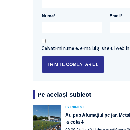
Nume
*
Email
*
Salvați-mi numele, e-mailul și site-ul web 
Pe același subiect
EVENIMENT
Au pus Afumațiul pe jar. Metal
la cota 4
08.08.26 14:42
Ultima modificare 0