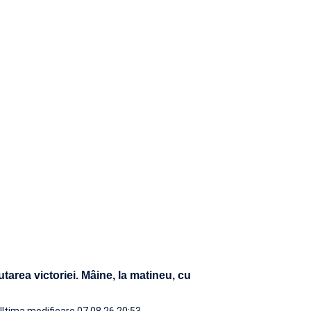
utarea victoriei. Mâine, la matineu, cu
Ultima modificare 07.08.26 20:53