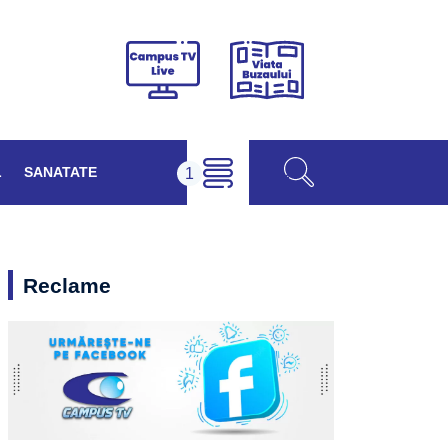
Viața
Campus
Buzăului
TV
Live
L
SANATATE
Reclame