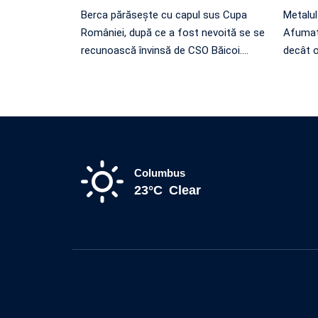
Berca părăsește cu capul sus Cupa
Metalul
României, după ce a fost nevoită se se
Afumați
recunoască învinsă de CSO Băicoi.
…
decât o
Columbus
23°C
Clear