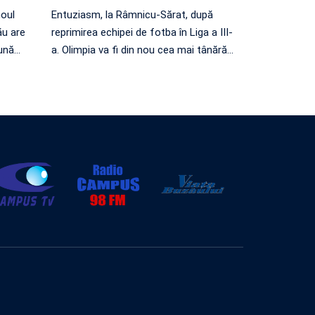
noul
Entuziasm, la Râmnicu-Sărat, după
ău are
reprimirea echipei de fotba în Liga a III-
ună
…
a. Olimpia va fi din nou cea mai tânără
…