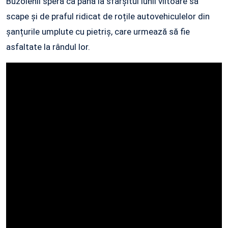
Buzoienii speră ca până la sfârșitul lunii viitoare să
scape și de praful ridicat de roțile autovehiculelor din
șanțurile umplute cu pietriș, care urmează să fie
asfaltate la rândul lor.